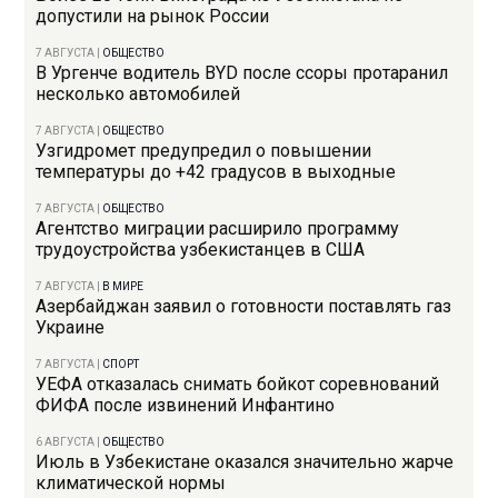
допустили на рынок России
7 АВГУСТА
|
ОБЩЕСТВО
В Ургенче водитель BYD после ссоры протаранил
несколько автомобилей
7 АВГУСТА
|
ОБЩЕСТВО
Узгидромет предупредил о повышении
температуры до +42 градусов в выходные
7 АВГУСТА
|
ОБЩЕСТВО
Агентство миграции расширило программу
трудоустройства узбекистанцев в США
7 АВГУСТА
|
В МИРЕ
Азербайджан заявил о готовности поставлять газ
Украине
7 АВГУСТА
|
СПОРТ
УЕФА отказалась снимать бойкот соревнований
ФИФА после извинений Инфантино
6 АВГУСТА
|
ОБЩЕСТВО
Июль в Узбекистане оказался значительно жарче
климатической нормы