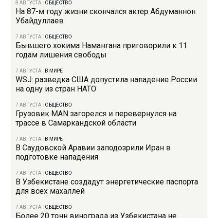
8 АВГУСТА
|
ОБЩЕСТВО
На 87-м году жизни скончался актер Абдуманнон
Убайдуллаев
7 АВГУСТА
|
ОБЩЕСТВО
Бывшего хокима Намангана приговорили к 11
годам лишения свободы
7 АВГУСТА
|
В МИРЕ
WSJ: разведка США допустила нападение России
на одну из стран НАТО
7 АВГУСТА
|
ОБЩЕСТВО
Грузовик MAN загорелся и перевернулся на
трассе в Самаркандской области
7 АВГУСТА
|
В МИРЕ
В Саудовской Аравии заподозрили Иран в
подготовке нападения
7 АВГУСТА
|
ОБЩЕСТВО
В Узбекистане создадут энергетические паспорта
для всех махаллей
7 АВГУСТА
|
ОБЩЕСТВО
Более 20 тонн винограда из Узбекистана не