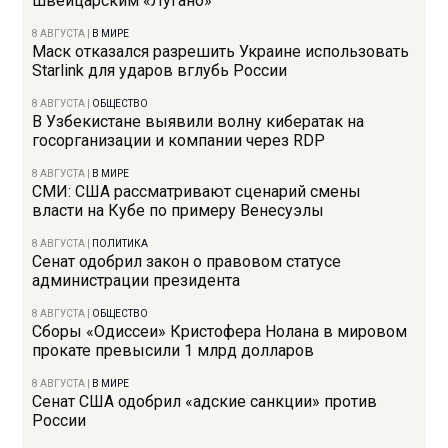
швейцарским «Лугано»
8 АВГУСТА
|
В МИРЕ
Маск отказался разрешить Украине использовать
Starlink для ударов вглубь России
8 АВГУСТА
|
ОБЩЕСТВО
В Узбекистане выявили волну кибератак на
госорганизации и компании через RDP
8 АВГУСТА
|
В МИРЕ
СМИ: США рассматривают сценарий смены
власти на Кубе по примеру Венесуэлы
8 АВГУСТА
|
ПОЛИТИКА
Сенат одобрил закон о правовом статусе
администрации президента
8 АВГУСТА
|
ОБЩЕСТВО
Сборы «Одиссеи» Кристофера Нолана в мировом
прокате превысили 1 млрд долларов
8 АВГУСТА
|
В МИРЕ
Сенат США одобрил «адские санкции» против
России