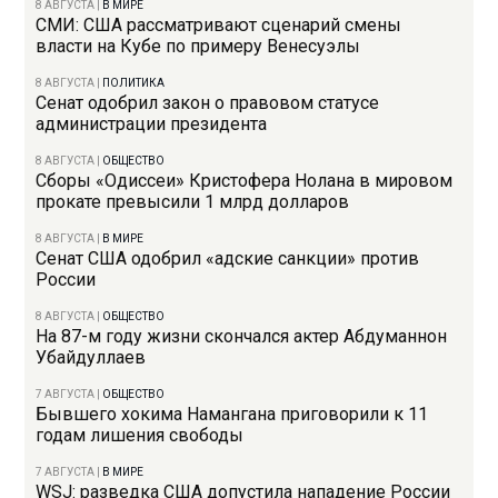
8 АВГУСТА
|
В МИРЕ
СМИ: США рассматривают сценарий смены
власти на Кубе по примеру Венесуэлы
8 АВГУСТА
|
ПОЛИТИКА
Сенат одобрил закон о правовом статусе
администрации президента
8 АВГУСТА
|
ОБЩЕСТВО
Сборы «Одиссеи» Кристофера Нолана в мировом
прокате превысили 1 млрд долларов
8 АВГУСТА
|
В МИРЕ
Сенат США одобрил «адские санкции» против
России
8 АВГУСТА
|
ОБЩЕСТВО
На 87-м году жизни скончался актер Абдуманнон
Убайдуллаев
7 АВГУСТА
|
ОБЩЕСТВО
Бывшего хокима Намангана приговорили к 11
годам лишения свободы
7 АВГУСТА
|
В МИРЕ
WSJ: разведка США допустила нападение России