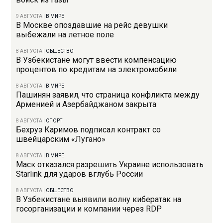
9 АВГУСТА
|
В МИРЕ
В Москве опоздавшие на рейс девушки
выбежали на летное поле
8 АВГУСТА
|
ОБЩЕСТВО
В Узбекистане могут ввести компенсацию
процентов по кредитам на электромобили
8 АВГУСТА
|
В МИРЕ
Пашинян заявил, что страница конфликта между
Арменией и Азербайджаном закрыта
8 АВГУСТА
|
СПОРТ
Бехруз Каримов подписал контракт со
швейцарским «Лугано»
8 АВГУСТА
|
В МИРЕ
Маск отказался разрешить Украине использовать
Starlink для ударов вглубь России
8 АВГУСТА
|
ОБЩЕСТВО
В Узбекистане выявили волну кибератак на
госорганизации и компании через RDP