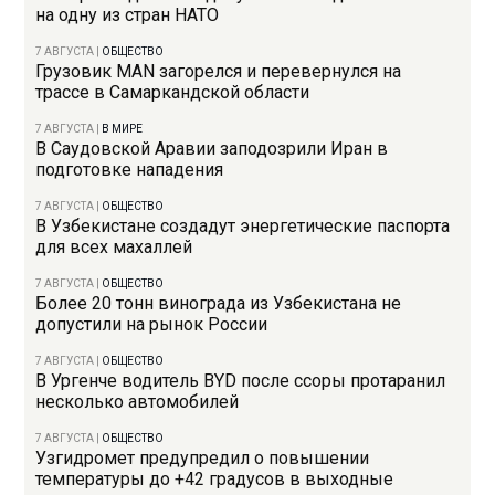
на одну из стран НАТО
7 АВГУСТА
|
ОБЩЕСТВО
Грузовик MAN загорелся и перевернулся на
трассе в Самаркандской области
7 АВГУСТА
|
В МИРЕ
В Саудовской Аравии заподозрили Иран в
подготовке нападения
7 АВГУСТА
|
ОБЩЕСТВО
В Узбекистане создадут энергетические паспорта
для всех махаллей
7 АВГУСТА
|
ОБЩЕСТВО
Более 20 тонн винограда из Узбекистана не
допустили на рынок России
7 АВГУСТА
|
ОБЩЕСТВО
В Ургенче водитель BYD после ссоры протаранил
несколько автомобилей
7 АВГУСТА
|
ОБЩЕСТВО
Узгидромет предупредил о повышении
температуры до +42 градусов в выходные