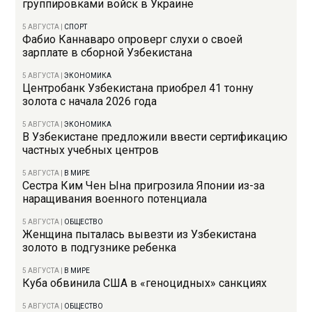
группировками войск в Украине
5 АВГУСТА
|
СПОРТ
Фабио Каннаваро опроверг слухи о своей
зарплате в сборной Узбекистана
5 АВГУСТА
|
ЭКОНОМИКА
Центробанк Узбекистана приобрел 41 тонну
золота с начала 2026 года
5 АВГУСТА
|
ЭКОНОМИКА
В Узбекистане предложили ввести сертификацию
частных учебных центров
5 АВГУСТА
|
В МИРЕ
Сестра Ким Чен Ына пригрозила Японии из-за
наращивания военного потенциала
5 АВГУСТА
|
ОБЩЕСТВО
Женщина пыталась вывезти из Узбекистана
золото в подгузнике ребенка
5 АВГУСТА
|
В МИРЕ
Куба обвинила США в «геноцидных» санкциях
5 АВГУСТА
|
ОБЩЕСТВО