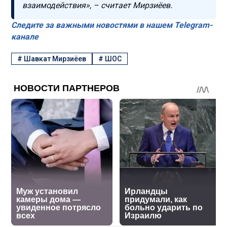
взаимодействия», – считает Мирзиёев.
Следите за важными новостями в нашем Telegram-
канале
#
Шавкат Мирзиёев
#
ШОС