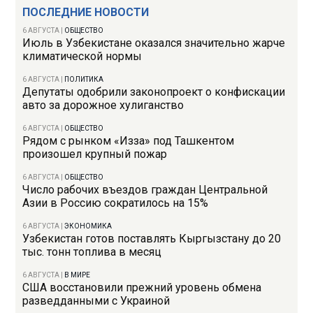
ПОСЛЕДНИЕ НОВОСТИ
6 АВГУСТА
|
ОБЩЕСТВО
Июль в Узбекистане оказался значительно жарче
климатической нормы
6 АВГУСТА
|
ПОЛИТИКА
Депутаты одобрили законопроект о конфискации
авто за дорожное хулиганство
6 АВГУСТА
|
ОБЩЕСТВО
Рядом с рынком «Изза» под Ташкентом
произошел крупный пожар
6 АВГУСТА
|
ОБЩЕСТВО
Число рабочих въездов граждан Центральной
Азии в Россию сократилось на 15%
6 АВГУСТА
|
ЭКОНОМИКА
Узбекистан готов поставлять Кыргызстану до 20
тыс. тонн топлива в месяц
6 АВГУСТА
|
В МИРЕ
США восстановили прежний уровень обмена
разведданными с Украиной