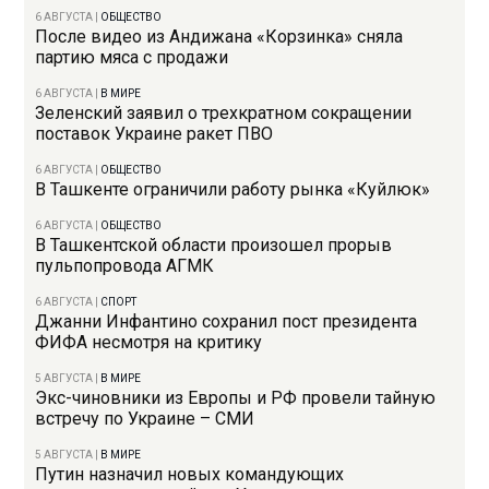
6 АВГУСТА
|
ОБЩЕСТВО
После видео из Андижана «Корзинка» сняла
партию мяса с продажи
6 АВГУСТА
|
В МИРЕ
Зеленский заявил о трехкратном сокращении
поставок Украине ракет ПВО
6 АВГУСТА
|
ОБЩЕСТВО
В Ташкенте ограничили работу рынка «Куйлюк»
6 АВГУСТА
|
ОБЩЕСТВО
В Ташкентской области произошел прорыв
пульпопровода АГМК
6 АВГУСТА
|
СПОРТ
Джанни Инфантино сохранил пост президента
ФИФА несмотря на критику
5 АВГУСТА
|
В МИРЕ
Экс-чиновники из Европы и РФ провели тайную
встречу по Украине – СМИ
5 АВГУСТА
|
В МИРЕ
Путин назначил новых командующих