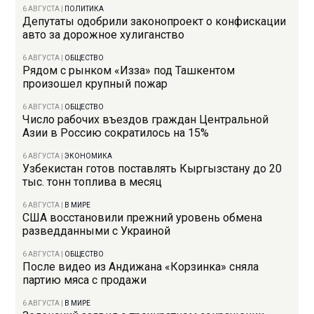
6 АВГУСТА
|
ПОЛИТИКА
Депутаты одобрили законопроект о конфискации
авто за дорожное хулиганство
6 АВГУСТА
|
ОБЩЕСТВО
Рядом с рынком «Изза» под Ташкентом
произошел крупный пожар
6 АВГУСТА
|
ОБЩЕСТВО
Число рабочих въездов граждан Центральной
Азии в Россию сократилось на 15%
6 АВГУСТА
|
ЭКОНОМИКА
Узбекистан готов поставлять Кыргызстану до 20
тыс. тонн топлива в месяц
6 АВГУСТА
|
В МИРЕ
США восстановили прежний уровень обмена
разведданными с Украиной
6 АВГУСТА
|
ОБЩЕСТВО
После видео из Андижана «Корзинка» сняла
партию мяса с продажи
6 АВГУСТА
|
В МИРЕ