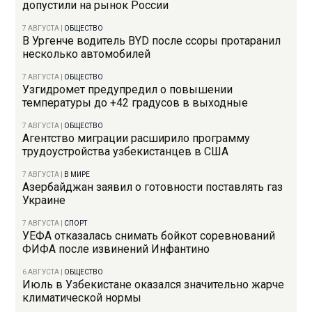
допустили на рынок России
7 АВГУСТА
|
ОБЩЕСТВО
В Ургенче водитель BYD после ссоры протаранил
несколько автомобилей
7 АВГУСТА
|
ОБЩЕСТВО
Узгидромет предупредил о повышении
температуры до +42 градусов в выходные
7 АВГУСТА
|
ОБЩЕСТВО
Агентство миграции расширило программу
трудоустройства узбекистанцев в США
7 АВГУСТА
|
В МИРЕ
Азербайджан заявил о готовности поставлять газ
Украине
7 АВГУСТА
|
СПОРТ
УЕФА отказалась снимать бойкот соревнований
ФИФА после извинений Инфантино
6 АВГУСТА
|
ОБЩЕСТВО
Июль в Узбекистане оказался значительно жарче
климатической нормы