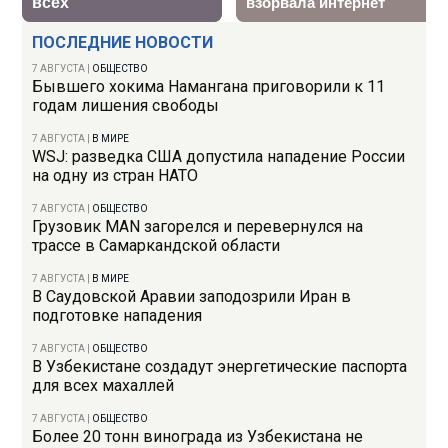
ПОСЛЕДНИЕ НОВОСТИ
7 АВГУСТА
|
ОБЩЕСТВО
Бывшего хокима Намангана приговорили к 11
годам лишения свободы
7 АВГУСТА
|
В МИРЕ
WSJ: разведка США допустила нападение России
на одну из стран НАТО
7 АВГУСТА
|
ОБЩЕСТВО
Грузовик MAN загорелся и перевернулся на
трассе в Самаркандской области
7 АВГУСТА
|
В МИРЕ
В Саудовской Аравии заподозрили Иран в
подготовке нападения
7 АВГУСТА
|
ОБЩЕСТВО
В Узбекистане создадут энергетические паспорта
для всех махаллей
7 АВГУСТА
|
ОБЩЕСТВО
Более 20 тонн винограда из Узбекистана не