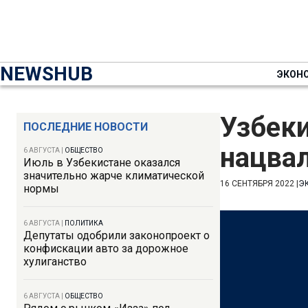
NEWSHUB
ЭКОН
Узбеки
ПОСЛЕДНИЕ НОВОСТИ
нацва
6 АВГУСТА
|
ОБЩЕСТВО
Июль в Узбекистане оказался
значительно жарче климатической
16 СЕНТЯБРЯ 2022
|
Э
нормы
6 АВГУСТА
|
ПОЛИТИКА
Депутаты одобрили законопроект о
конфискации авто за дорожное
хулиганство
6 АВГУСТА
|
ОБЩЕСТВО