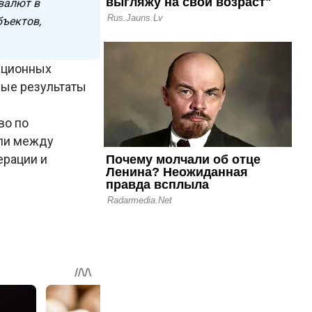
валют в
бъектов,
.
ационных
мые результаты
во по
ли между
ерации и