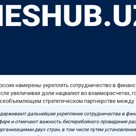
Россия намерены укреплять сотрудничество в финан
исле увеличивая доли нацвалют во взаиморасчетах, г
всеобъемлющем стратегическом партнерстве между 
держивают дальнейшее укрепление сотрудничества в фин
фере и отмечают важность бесперебойного проведения ра
рганизациями двух стран, в том числе путем установлени