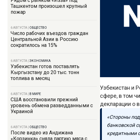
Рядом с рынком «Изза» под
Ташкентом произошел крупный
пожар
6 АВГУСТА
|
ОБЩЕСТВО
Число рабочих въездов граждан
Центральной Азии в Россию
сократилось на 15%
6 АВГУСТА
|
ЭКОНОМИКА
Узбекистан готов поставлять
Кыргызстану до 20 тыс. тонн
топлива в месяц
Узбекистан и 
6 АВГУСТА
|
В МИРЕ
сфере, в том ч
США восстановили прежний
декларации о 
уровень обмена разведданными с
Украиной
«Стороны под
банковской с
6 АВГУСТА
|
ОБЩЕСТВО
После видео из Андижана
кредитными о
«Корзинка» сняла партию мяса с