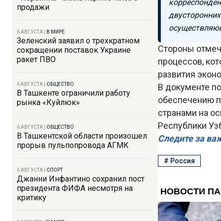
корреспонден
продажи
двусторонних
осуществляющ
6 АВГУСТА
|
В МИРЕ
Зеленский заявил о трехкратном
Стороны отмеч
сокращении поставок Украине
ракет ПВО
процессов, ко
развития эконо
6 АВГУСТА
|
ОБЩЕСТВО
В документе п
В Ташкенте ограничили работу
обеспечению п
рынка «Куйлюк»
странами на о
Республики Уз
6 АВГУСТА
|
ОБЩЕСТВО
В Ташкентской области произошел
Следите за ва
прорыв пульпопровода АГМК
#
Россия
6 АВГУСТА
|
СПОРТ
Джанни Инфантино сохранил пост
президента ФИФА несмотря на
критику