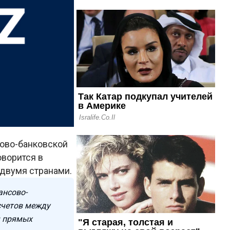
сово-банковской
оворится в
двумя странами.
ансово-
счетов между
я прямых