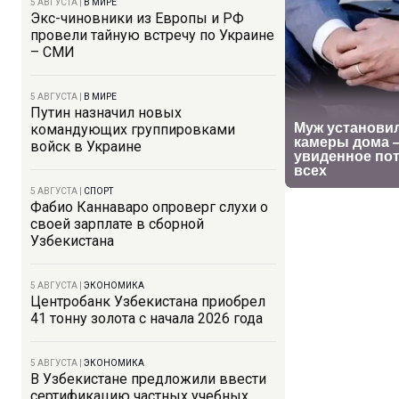
5 АВГУСТА
|
В МИРЕ
Экс-чиновники из Европы и РФ
провели тайную встречу по Украине
– СМИ
5 АВГУСТА
|
В МИРЕ
Путин назначил новых
командующих группировками
войск в Украине
5 АВГУСТА
|
СПОРТ
Фабио Каннаваро опроверг слухи о
своей зарплате в сборной
Узбекистана
5 АВГУСТА
|
ЭКОНОМИКА
Центробанк Узбекистана приобрел
41 тонну золота с начала 2026 года
5 АВГУСТА
|
ЭКОНОМИКА
В Узбекистане предложили ввести
сертификацию частных учебных