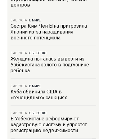
центров
5 АВГУСТА
|
В МИРЕ
Сестра Ким Чен Ына пригрозила
Японии из-за наращивания
военного потенциала
5 АВГУСТА
|
ОБЩЕСТВО
Женщина пыталась вывезти из
Узбекистана золото в подгузнике
ребенка
5 АВГУСТА
|
В МИРЕ
Куба обвинила США в
«геноцидных» санкциях
5 АВГУСТА
|
ОБЩЕСТВО
В Узбекистане реформируют
кадастровую систему и упростят
регистрацию недвижимости