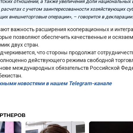
тских отношений, а также увеличения доли национальных 
 расчетах с учетом заинтересованности хозяйствующих су
их внешнеторговые операции», – говорится в декларации
ают важность расширения кооперационных и интегр
торые позволяют обеспечить качественные и осязае
мик двух стран.
одчеркивается, что стороны продолжат сотрудничест
олноценно действующего режима свободной торгов
снове международных обязательств Российской Фед
бекистан.
жными новостями в нашем Telegram-канале