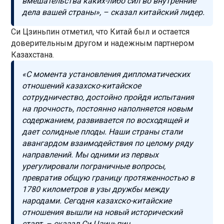
вмешательства каких-либо сил во внутренние
дела вашей страны», – сказал китайский лидер.
Си Цзиньпин отметил, что Китай был и остается
доверительным другом и надежным партнером
Казахстана.
«С момента установления дипломатических
отношений казахско-китайское
сотрудничество, достойно пройдя испытания
на прочность, постоянно наполняется новым
содержанием, развивается по восходящей и
дает солидные плоды. Наши страны стали
авангардом взаимодействия по целому ряду
направлений. Мы одними из первых
урегулировали пограничные вопросы,
превратив общую границу протяженностью в
1780 километров в узы дружбы между
народами. Сегодня казахско-китайские
отношения вышли на новый исторический
старт, – сказал Си Цзиньпин.