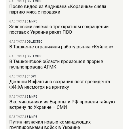
6 АВГУСТА
|
ОБЩЕСТВО
После видео из Андижана «Корзинка» сняла
партию мяса с продажи
6 АВГУСТА
|
В МИРЕ
Зеленский заявил о трехкратном сокращении
поставок Украине ракет ПВО
6 АВГУСТА
|
ОБЩЕСТВО
В Ташкенте ограничили работу рынка «Куйлюк»
6 АВГУСТА
|
ОБЩЕСТВО
В Ташкентской области произошел прорыв
пульпопровода АГМК
6 АВГУСТА
|
СПОРТ
Джанни Инфантино сохранил пост президента
ФИФА несмотря на критику
5 АВГУСТА
|
В МИРЕ
Экс-чиновники из Европы и РФ провели тайную
встречу по Украине – СМИ
5 АВГУСТА
|
В МИРЕ
Путин назначил новых командующих
группировками войск в Украине