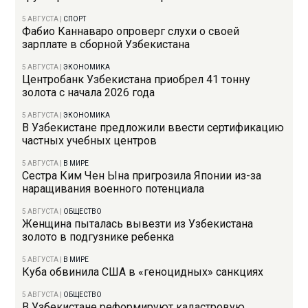
5 АВГУСТА
|
СПОРТ
Фабио Каннаваро опроверг слухи о своей
зарплате в сборной Узбекистана
5 АВГУСТА
|
ЭКОНОМИКА
Центробанк Узбекистана приобрел 41 тонну
золота с начала 2026 года
5 АВГУСТА
|
ЭКОНОМИКА
В Узбекистане предложили ввести сертификацию
частных учебных центров
5 АВГУСТА
|
В МИРЕ
Сестра Ким Чен Ына пригрозила Японии из-за
наращивания военного потенциала
5 АВГУСТА
|
ОБЩЕСТВО
Женщина пыталась вывезти из Узбекистана
золото в подгузнике ребенка
5 АВГУСТА
|
В МИРЕ
Куба обвинила США в «геноцидных» санкциях
5 АВГУСТА
|
ОБЩЕСТВО
В Узбекистане реформируют кадастровую