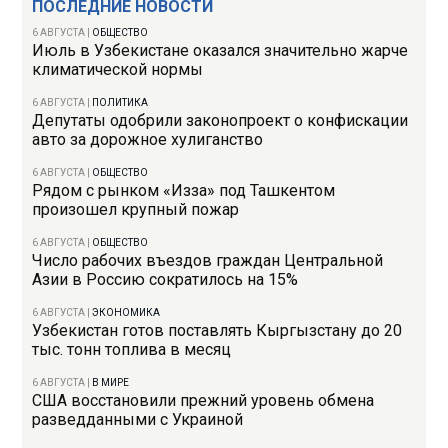
ПОСЛЕДНИЕ НОВОСТИ
6 АВГУСТА
|
ОБЩЕСТВО
Июль в Узбекистане оказался значительно жарче
климатической нормы
6 АВГУСТА
|
ПОЛИТИКА
Депутаты одобрили законопроект о конфискации
авто за дорожное хулиганство
6 АВГУСТА
|
ОБЩЕСТВО
Рядом с рынком «Изза» под Ташкентом
произошел крупный пожар
6 АВГУСТА
|
ОБЩЕСТВО
Число рабочих въездов граждан Центральной
Азии в Россию сократилось на 15%
6 АВГУСТА
|
ЭКОНОМИКА
Узбекистан готов поставлять Кыргызстану до 20
тыс. тонн топлива в месяц
6 АВГУСТА
|
В МИРЕ
США восстановили прежний уровень обмена
разведданными с Украиной