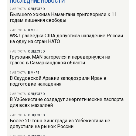
ПОСЛЕДНИЕ НОВОСТИ
7 АВГУСТА
|
ОБЩЕСТВО
Бывшего хокима Намангана приговорили к 11
годам лишения свободы
7 АВГУСТА
|
В МИРЕ
WSJ: разведка США допустила нападение России
на одну из стран НАТО
7 АВГУСТА
|
ОБЩЕСТВО
Грузовик MAN загорелся и перевернулся на
трассе в Самаркандской области
7 АВГУСТА
|
В МИРЕ
В Саудовской Аравии заподозрили Иран в
подготовке нападения
7 АВГУСТА
|
ОБЩЕСТВО
В Узбекистане создадут энергетические паспорта
для всех махаллей
7 АВГУСТА
|
ОБЩЕСТВО
Более 20 тонн винограда из Узбекистана не
допустили на рынок России