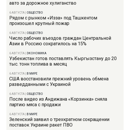
авто за дорожное хулиганство
6 АВГУСТА
|
ОБЩЕСТВО
Рядом с рынком «Изза» под Ташкентом
произошел крупный пожар
6 АВГУСТА
|
ОБЩЕСТВО
Число рабочих въездов граждан Центральной
Азии в Россию сократилось на 15%
6 АВГУСТА
|
ЭКОНОМИКА
Узбекистан готов поставлять Кыргызстану до 20
тыс. тонн топлива в месяц
6 АВГУСТА
|
В МИРЕ
США восстановили прежний уровень обмена
разведданными с Украиной
6 АВГУСТА
|
ОБЩЕСТВО
После видео из Андижана «Корзинка» сняла
партию мяса с продажи
6 АВГУСТА
|
В МИРЕ
Зеленский заявил о трехкратном сокращении
поставок Украине ракет ПВО