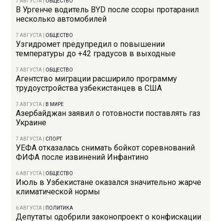
7 АВГУСТА
|
ОБЩЕСТВО
В Ургенче водитель BYD после ссоры протаранил
несколько автомобилей
7 АВГУСТА
|
ОБЩЕСТВО
Узгидромет предупредил о повышении
температуры до +42 градусов в выходные
7 АВГУСТА
|
ОБЩЕСТВО
Агентство миграции расширило программу
трудоустройства узбекистанцев в США
7 АВГУСТА
|
В МИРЕ
Азербайджан заявил о готовности поставлять газ
Украине
7 АВГУСТА
|
СПОРТ
УЕФА отказалась снимать бойкот соревнований
ФИФА после извинений Инфантино
6 АВГУСТА
|
ОБЩЕСТВО
Июль в Узбекистане оказался значительно жарче
климатической нормы
6 АВГУСТА
|
ПОЛИТИКА
Депутаты одобрили законопроект о конфискации