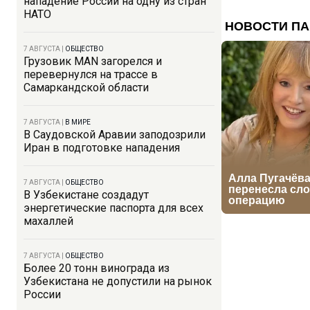
нападение России на одну из стран
НАТО
7 АВГУСТА
|
ОБЩЕСТВО
Грузовик MAN загорелся и
перевернулся на трассе в
Самаркандской области
7 АВГУСТА
|
В МИРЕ
В Саудовской Аравии заподозрили
Иран в подготовке нападения
7 АВГУСТА
|
ОБЩЕСТВО
В Узбекистане создадут
энергетические паспорта для всех
махаллей
7 АВГУСТА
|
ОБЩЕСТВО
Более 20 тонн винограда из
Узбекистана не допустили на рынок
России