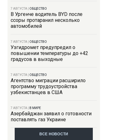
7 АВГУСТА
|
ОБЩЕСТВО
В Ургенче водитель BYD после
ссоры протаранил несколько
автомобилей
7 АВГУСТА
|
ОБЩЕСТВО
Узгидромет предупредил о
повышении температуры до +42
градусов в выходные
7 АВГУСТА
|
ОБЩЕСТВО
Агентство миграции расширило
программу трудоустройства
узбекистанцев в США
7 АВГУСТА
|
В МИРЕ
Азербайджан заявил о готовности
поставлять газ Украине
ВСЕ НОВОСТИ