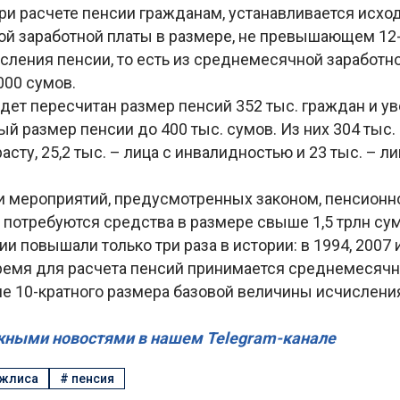
и расчете пенсии гражданам, устанавливается исход
й заработной платы в размере, не превышающем 12-
ления пенсии, то есть из среднемесячной заработно
000 сумов.
удет пересчитан размер пенсий 352 тыс. граждан и у
й размер пенсии до 400 тыс. сумов. Из них 304 тыс
асту, 25,2 тыс. – лица с инвалидностью и 23 тыс. – л
и мероприятий, предусмотренных законом, пенсион
потребуются средства в размере свыше 1,5 трлн сум
и повышали только три раза в истории: в 1994, 2007 и
ремя для расчета пенсий принимается среднемесячн
е 10-кратного размера базовой величины исчисления
жными новостями в нашем Telegram-канале
ажлиса
#
пенсия