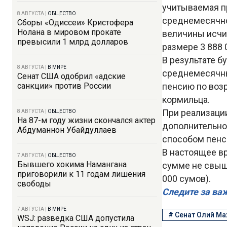
учитываемая пр
8 АВГУСТА
|
ОБЩЕСТВО
среднемесячно
Сборы «Одиссеи» Кристофера
Нолана в мировом прокате
величины исчис
превысили 1 млрд долларов
размере 3 888 
В результате б
8 АВГУСТА
|
В МИРЕ
среднемесячны
Сенат США одобрил «адские
санкции» против России
пенсию по возр
кормильца.
При реализаци
8 АВГУСТА
|
ОБЩЕСТВО
На 87-м году жизни скончался актер
дополнительно 
Абдуманнон Убайдуллаев
способом пенси
В настоящее в
7 АВГУСТА
|
ОБЩЕСТВО
Бывшего хокима Намангана
сумме не свыш
приговорили к 11 годам лишения
000 сумов).
свободы
Следите за ва
7 АВГУСТА
|
В МИРЕ
#
Сенат Олий М
WSJ: разведка США допустила