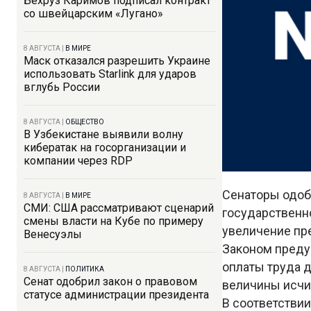
Бехруз Каримов подписал контракт
со швейцарским «Лугано»
8 АВГУСТА
|
В МИРЕ
Маск отказался разрешить Украине
использовать Starlink для ударов
вглубь России
8 АВГУСТА
|
ОБЩЕСТВО
В Узбекистане выявили волну
кибератак на госорганизации и
компании через RDP
Сенаторы одоб
8 АВГУСТА
|
В МИРЕ
СМИ: США рассматривают сценарий
государственн
смены власти на Кубе по примеру
увеличение пр
Венесуэлы
Законом преду
оплаты труда д
8 АВГУСТА
|
ПОЛИТИКА
Сенат одобрил закон о правовом
величины исчи
статусе администрации президента
В соответстви