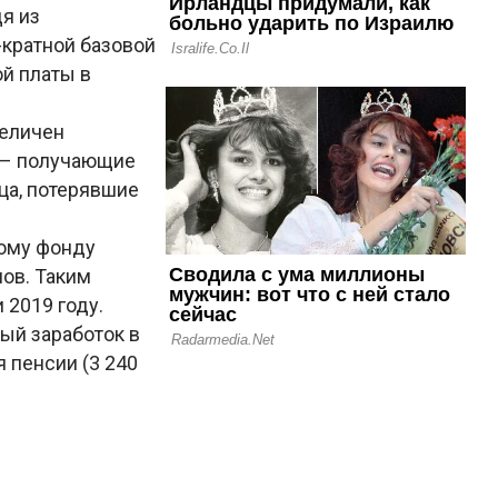
я из
кратной базовой
й платы в
величен
. – получающие
ица, потерявшие
ному фонду
ов. Таким
 2019 году.
ый заработок в
 пенсии (3 240