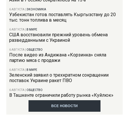
6 АВГУСТА
|
ЭКОНОМИКА
Узбекистан готов поставлять Кыргызстану до 20
тыс. тонн топлива в месяц
6 АВГУСТА
|
В МИРЕ
США восстановили прежний уровень обмена
разведданными с Украиной
6 АВГУСТА
|
ОБЩЕСТВО
После видео из Андижана «Корзинка» сняла
партию мяса с продажи
6 АВГУСТА
|
В МИРЕ
Зеленский заявил о трехкратном сокращении
поставок Украине ракет ПВО
6 АВГУСТА
|
ОБЩЕСТВО
В Ташкенте ограничили работу рынка «Куйлюк»
ВСЕ НОВОСТИ