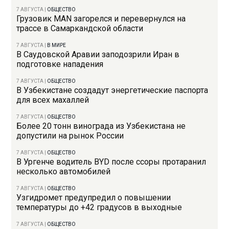
7 АВГУСТА
|
ОБЩЕСТВО
Грузовик MAN загорелся и перевернулся на
трассе в Самаркандской области
7 АВГУСТА
|
В МИРЕ
В Саудовской Аравии заподозрили Иран в
подготовке нападения
7 АВГУСТА
|
ОБЩЕСТВО
В Узбекистане создадут энергетические паспорта
для всех махаллей
7 АВГУСТА
|
ОБЩЕСТВО
Более 20 тонн винограда из Узбекистана не
допустили на рынок России
7 АВГУСТА
|
ОБЩЕСТВО
В Ургенче водитель BYD после ссоры протаранил
несколько автомобилей
7 АВГУСТА
|
ОБЩЕСТВО
Узгидромет предупредил о повышении
температуры до +42 градусов в выходные
7 АВГУСТА
|
ОБЩЕСТВО