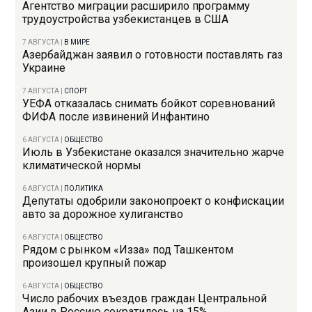
Агентство миграции расширило программу
трудоустройства узбекистанцев в США
7 АВГУСТА
|
В МИРЕ
Азербайджан заявил о готовности поставлять газ
Украине
7 АВГУСТА
|
СПОРТ
УЕФА отказалась снимать бойкот соревнований
ФИФА после извинений Инфантино
6 АВГУСТА
|
ОБЩЕСТВО
Июль в Узбекистане оказался значительно жарче
климатической нормы
6 АВГУСТА
|
ПОЛИТИКА
Депутаты одобрили законопроект о конфискации
авто за дорожное хулиганство
6 АВГУСТА
|
ОБЩЕСТВО
Рядом с рынком «Изза» под Ташкентом
произошел крупный пожар
6 АВГУСТА
|
ОБЩЕСТВО
Число рабочих въездов граждан Центральной
Азии в Россию сократилось на 15%