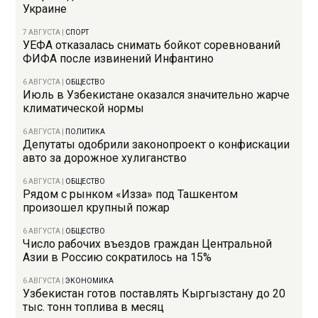
Украине
7 АВГУСТА
|
СПОРТ
УЕФА отказалась снимать бойкот соревнований
ФИФА после извинений Инфантино
6 АВГУСТА
|
ОБЩЕСТВО
Июль в Узбекистане оказался значительно жарче
климатической нормы
6 АВГУСТА
|
ПОЛИТИКА
Депутаты одобрили законопроект о конфискации
авто за дорожное хулиганство
6 АВГУСТА
|
ОБЩЕСТВО
Рядом с рынком «Изза» под Ташкентом
произошел крупный пожар
6 АВГУСТА
|
ОБЩЕСТВО
Число рабочих въездов граждан Центральной
Азии в Россию сократилось на 15%
6 АВГУСТА
|
ЭКОНОМИКА
Узбекистан готов поставлять Кыргызстану до 20
тыс. тонн топлива в месяц