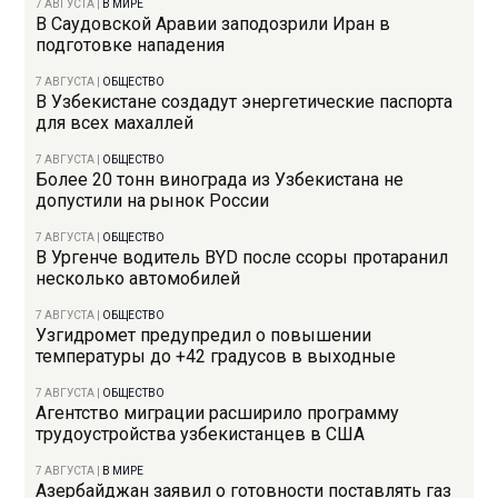
7 АВГУСТА
|
В МИРЕ
В Саудовской Аравии заподозрили Иран в
подготовке нападения
7 АВГУСТА
|
ОБЩЕСТВО
В Узбекистане создадут энергетические паспорта
для всех махаллей
7 АВГУСТА
|
ОБЩЕСТВО
Более 20 тонн винограда из Узбекистана не
допустили на рынок России
7 АВГУСТА
|
ОБЩЕСТВО
В Ургенче водитель BYD после ссоры протаранил
несколько автомобилей
7 АВГУСТА
|
ОБЩЕСТВО
Узгидромет предупредил о повышении
температуры до +42 градусов в выходные
7 АВГУСТА
|
ОБЩЕСТВО
Агентство миграции расширило программу
трудоустройства узбекистанцев в США
7 АВГУСТА
|
В МИРЕ
Азербайджан заявил о готовности поставлять газ