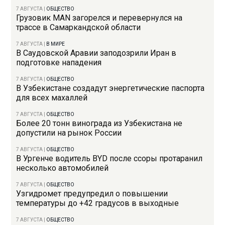
7 АВГУСТА
|
ОБЩЕСТВО
Грузовик MAN загорелся и перевернулся на
трассе в Самаркандской области
7 АВГУСТА
|
В МИРЕ
В Саудовской Аравии заподозрили Иран в
подготовке нападения
7 АВГУСТА
|
ОБЩЕСТВО
В Узбекистане создадут энергетические паспорта
для всех махаллей
7 АВГУСТА
|
ОБЩЕСТВО
Более 20 тонн винограда из Узбекистана не
допустили на рынок России
7 АВГУСТА
|
ОБЩЕСТВО
В Ургенче водитель BYD после ссоры протаранил
несколько автомобилей
7 АВГУСТА
|
ОБЩЕСТВО
Узгидромет предупредил о повышении
температуры до +42 градусов в выходные
7 АВГУСТА
|
ОБЩЕСТВО