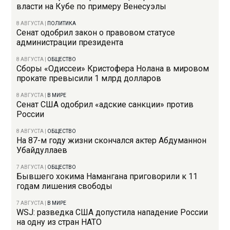
власти на Кубе по примеру Венесуэлы
8 АВГУСТА
|
ПОЛИТИКА
Сенат одобрил закон о правовом статусе
администрации президента
8 АВГУСТА
|
ОБЩЕСТВО
Сборы «Одиссеи» Кристофера Нолана в мировом
прокате превысили 1 млрд долларов
8 АВГУСТА
|
В МИРЕ
Сенат США одобрил «адские санкции» против
России
8 АВГУСТА
|
ОБЩЕСТВО
На 87-м году жизни скончался актер Абдуманнон
Убайдуллаев
7 АВГУСТА
|
ОБЩЕСТВО
Бывшего хокима Намангана приговорили к 11
годам лишения свободы
7 АВГУСТА
|
В МИРЕ
WSJ: разведка США допустила нападение России
на одну из стран НАТО