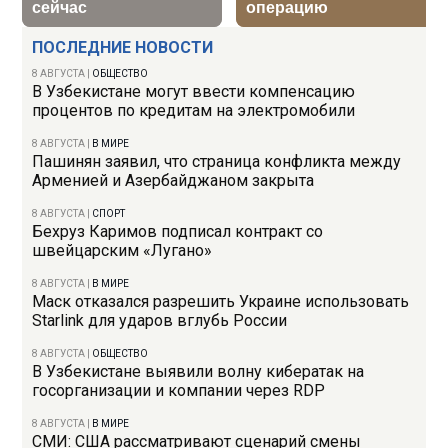
ПОСЛЕДНИЕ НОВОСТИ
8 АВГУСТА
|
ОБЩЕСТВО
В Узбекистане могут ввести компенсацию
процентов по кредитам на электромобили
8 АВГУСТА
|
В МИРЕ
Пашинян заявил, что страница конфликта между
Арменией и Азербайджаном закрыта
8 АВГУСТА
|
СПОРТ
Бехруз Каримов подписал контракт со
швейцарским «Лугано»
8 АВГУСТА
|
В МИРЕ
Маск отказался разрешить Украине использовать
Starlink для ударов вглубь России
8 АВГУСТА
|
ОБЩЕСТВО
В Узбекистане выявили волну кибератак на
госорганизации и компании через RDP
8 АВГУСТА
|
В МИРЕ
СМИ: США рассматривают сценарий смены