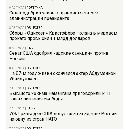
8 АВГУСТА
|
ПОЛИТИКА
Сенат одобрил закон о правовом статусе
администрации президента
8 АВГУСТА
|
ОБЩЕСТВО
Сборы «Одиссеи» Кристофера Нолана в мировом
прокате превысили 1 млрд долларов
8 АВГУСТА
|
В МИРЕ
Сенат США одобрил «адские санкции» против
России
8 АВГУСТА
|
ОБЩЕСТВО
На 87-м году жизни скончался актер Абдуманнон
Убайдуллаев
7 АВГУСТА
|
ОБЩЕСТВО
Бывшего хокима Намангана приговорили к 11
годам лишения свободы
7 АВГУСТА
|
В МИРЕ
WSJ: разведка США допустила нападение России
на одну из стран НАТО
7 АВГУСТА
|
ОБЩЕСТВО