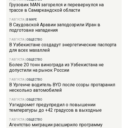
Грузовик MAN загорелся и перевернулся на
трассе в Самаркандской области
7 АВГУСТА
|
В МИРЕ
В Саудовской Аравии заподозрили Иран в
подготовке нападения
7 АВГУСТА
|
ОБЩЕСТВО
В Узбекистане создадут энергетические паспорта
для всех махаллей
7 АВГУСТА
|
ОБЩЕСТВО
Более 20 тонн винограда из Узбекистана не
допустили на рынок России
7 АВГУСТА
|
ОБЩЕСТВО
В Ургенче водитель BYD после ссоры протаранил
несколько автомобилей
7 АВГУСТА
|
ОБЩЕСТВО
Узгидромет предупредил о повышении
температуры до +42 градусов в выходные
7 АВГУСТА
|
ОБЩЕСТВО
Агентство миграции расширило программу