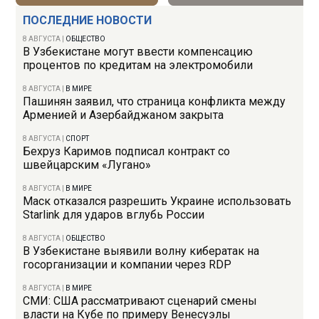
ПОСЛЕДНИЕ НОВОСТИ
8 АВГУСТА
|
ОБЩЕСТВО
В Узбекистане могут ввести компенсацию
процентов по кредитам на электромобили
8 АВГУСТА
|
В МИРЕ
Пашинян заявил, что страница конфликта между
Арменией и Азербайджаном закрыта
8 АВГУСТА
|
СПОРТ
Бехруз Каримов подписал контракт со
швейцарским «Лугано»
8 АВГУСТА
|
В МИРЕ
Маск отказался разрешить Украине использовать
Starlink для ударов вглубь России
8 АВГУСТА
|
ОБЩЕСТВО
В Узбекистане выявили волну кибератак на
госорганизации и компании через RDP
8 АВГУСТА
|
В МИРЕ
СМИ: США рассматривают сценарий смены
власти на Кубе по примеру Венесуэлы