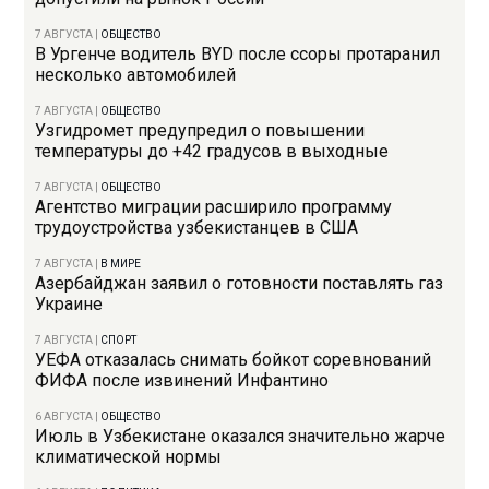
7 АВГУСТА
|
ОБЩЕСТВО
В Ургенче водитель BYD после ссоры протаранил
несколько автомобилей
7 АВГУСТА
|
ОБЩЕСТВО
Узгидромет предупредил о повышении
температуры до +42 градусов в выходные
7 АВГУСТА
|
ОБЩЕСТВО
Агентство миграции расширило программу
трудоустройства узбекистанцев в США
7 АВГУСТА
|
В МИРЕ
Азербайджан заявил о готовности поставлять газ
Украине
7 АВГУСТА
|
СПОРТ
УЕФА отказалась снимать бойкот соревнований
ФИФА после извинений Инфантино
6 АВГУСТА
|
ОБЩЕСТВО
Июль в Узбекистане оказался значительно жарче
климатической нормы