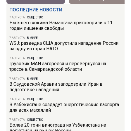
ПОСЛЕДНИЕ НОВОСТИ
7 АВГУСТА
|
ОБЩЕСТВО
Бывшего хокима Намангана приговорили к 11
годам лишения свободы
7 АВГУСТА
|
В МИРЕ
WSJ: разведка США допустила нападение России
на одну из стран НАТО
7 АВГУСТА
|
ОБЩЕСТВО
Грузовик MAN загорелся и перевернулся на
трассе в Самаркандской области
7 АВГУСТА
|
В МИРЕ
В Саудовской Аравии заподозрили Иран в
подготовке нападения
7 АВГУСТА
|
ОБЩЕСТВО
В Узбекистане создадут энергетические паспорта
для всех махаллей
7 АВГУСТА
|
ОБЩЕСТВО
Более 20 тонн винограда из Узбекистана не
допустили на рынок России