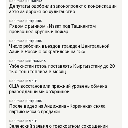
6 АВГУСТА
|
ПОЛИТИКА
Депутаты одобрили законопроект о конфискации
авто за дорожное хулиганство
6 АВГУСТА
|
ОБЩЕСТВО
Рядом с рынком «Изза» под Ташкентом
произошел крупный пожар
6 АВГУСТА
|
ОБЩЕСТВО
Число рабочих въездов граждан Центральной
Азии в Россию сократилось на 15%
6 АВГУСТА
|
ЭКОНОМИКА
Узбекистан готов поставлять Кыргызстану до 20
тыс. тонн топлива в месяц
6 АВГУСТА
|
В МИРЕ
США восстановили прежний уровень обмена
разведданными с Украиной
6 АВГУСТА
|
ОБЩЕСТВО
После видео из Андижана «Корзинка» сняла
партию мяса с продажи
6 АВГУСТА
|
В МИРЕ
Зеленский заявил о трехкратном сокращении