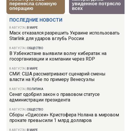
ПОСЛЕДНИЕ НОВОСТИ
8 АВГУСТА
|
В МИРЕ
Маск отказался разрешить Украине использовать
Starlink для ударов вглубь России
8 АВГУСТА
|
ОБЩЕСТВО
В Узбекистане выявили волну кибератак на
госорганизации и компании через RDP
8 АВГУСТА
|
В МИРЕ
СМИ: США рассматривают сценарий смены
власти на Кубе по примеру Венесуэлы
8 АВГУСТА
|
ПОЛИТИКА
Сенат одобрил закон о правовом статусе
администрации президента
8 АВГУСТА
|
ОБЩЕСТВО
Сборы «Одиссеи» Кристофера Нолана в мировом
прокате превысили 1 млрд долларов
8 АВГУСТА
|
В МИРЕ