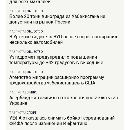
для всех махаллей
7 АВГУСТА
|
ОБЩЕСТВО
Более 20 тонн винограда из Узбекистана не
допустили на рынок России
7 АВГУСТА
|
ОБЩЕСТВО
В Ургенче водитель BYD после ссоры протаранил
несколько автомобилей
7 АВГУСТА
|
ОБЩЕСТВО
Узгидромет предупредил о повышении
температуры до +42 градусов в выходные
7 АВГУСТА
|
ОБЩЕСТВО
Агентство миграции расширило программу
трудоустройства узбекистанцев в США
7 АВГУСТА
|
В МИРЕ
Азербайджан заявил о готовности поставлять газ
Украине
7 АВГУСТА
|
СПОРТ
УЕФА отказалась снимать бойкот соревнований
ФИФА после извинений Инфантино