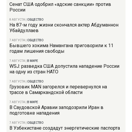
Сенат США одобрил «адские санкции» против
России
8 АВГУСТА
|
ОБЩЕСТВО
На 87-м году жизни скончался актер Абдуманнон
Убайдуллаев
7 АВГУСТА
|
ОБЩЕСТВО
Бывшего хокима Намангана приговорили к 11
годам лишения свободы
7 АВГУСТА
|
В МИРЕ
WSJ: разведка США допустила нападение России
на одну из стран НАТО
7 АВГУСТА
|
ОБЩЕСТВО
Грузовик MAN загорелся и перевернулся на
трассе в Самаркандской области
7 АВГУСТА
|
В МИРЕ
В Саудовской Аравии заподозрили Иран в
подготовке нападения
7 АВГУСТА
|
ОБЩЕСТВО
В Узбекистане создадут энергетические паспорта