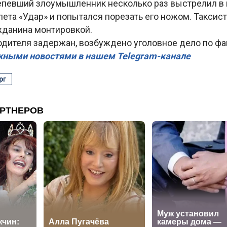
епевший злоумышленник несколько раз выстрелил в 
лета «Удар» и попытался порезать его ножом. Таксист
жданина монтировкой.
дителя задержан, возбуждено уголовное дело по фак
жными новостями в нашем Telegram-канале
рг