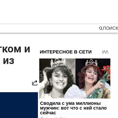
ПОИСК
тком и
 из