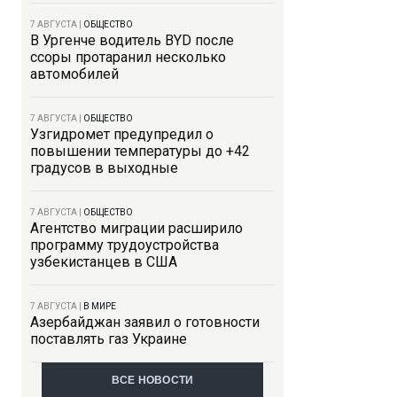
7 АВГУСТА
|
ОБЩЕСТВО
В Ургенче водитель BYD после
ссоры протаранил несколько
автомобилей
7 АВГУСТА
|
ОБЩЕСТВО
Узгидромет предупредил о
повышении температуры до +42
градусов в выходные
7 АВГУСТА
|
ОБЩЕСТВО
Агентство миграции расширило
программу трудоустройства
узбекистанцев в США
7 АВГУСТА
|
В МИРЕ
Азербайджан заявил о готовности
поставлять газ Украине
ВСЕ НОВОСТИ