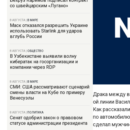
Бехруз Каримов подписал контракт
со швейцарским «Лугано»
8 АВГУСТА
|
В МИРЕ
Маск отказался разрешить Украине
использовать Starlink для ударов
вглубь России
8 АВГУСТА
|
ОБЩЕСТВО
В Узбекистане выявили волну
кибератак на госорганизации и
компании через RDP
8 АВГУСТА
|
В МИРЕ
СМИ: США рассматривают сценарий
смены власти на Кубе по примеру
Драка между в
Венесуэлы
ой линии Васил
Как рассказали
8 АВГУСТА
|
ПОЛИТИКА
по автомобилю т
Сенат одобрил закон о правовом
статусе администрации президента
сделал мужчин