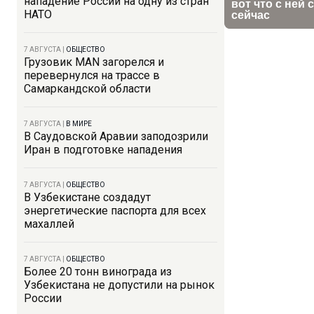
нападение России на одну из стран
НАТО
7 АВГУСТА
|
ОБЩЕСТВО
Грузовик MAN загорелся и
перевернулся на трассе в
Самаркандской области
7 АВГУСТА
|
В МИРЕ
В Саудовской Аравии заподозрили
Иран в подготовке нападения
7 АВГУСТА
|
ОБЩЕСТВО
В Узбекистане создадут
энергетические паспорта для всех
махаллей
7 АВГУСТА
|
ОБЩЕСТВО
Более 20 тонн винограда из
Узбекистана не допустили на рынок
России