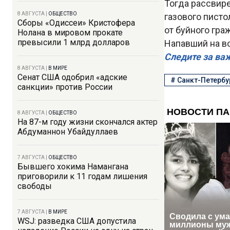
Тогда рассвир
8 АВГУСТА
|
ОБЩЕСТВО
газового писто
Сборы «Одиссеи» Кристофера
от буйного гра
Нолана в мировом прокате
превысили 1 млрд долларов
Напавший на во
Следите за ва
8 АВГУСТА
|
В МИРЕ
Сенат США одобрил «адские
#
Санкт-Петербу
санкции» против России
8 АВГУСТА
|
ОБЩЕСТВО
На 87-м году жизни скончался актер
Абдуманнон Убайдуллаев
7 АВГУСТА
|
ОБЩЕСТВО
Бывшего хокима Намангана
приговорили к 11 годам лишения
свободы
7 АВГУСТА
|
В МИРЕ
WSJ: разведка США допустила