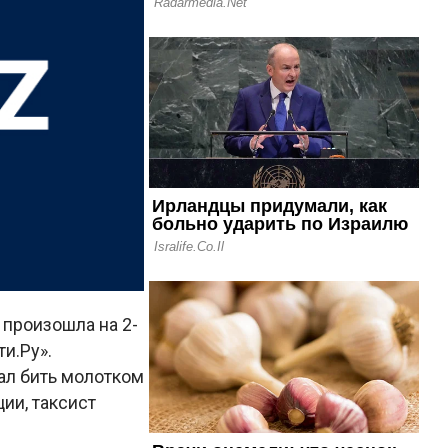
произошла на 2-
и.Ру».
ал бить молотком
ции, таксист