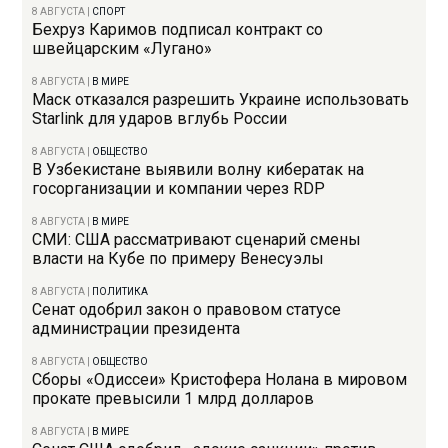
8 АВГУСТА
|
СПОРТ
Бехруз Каримов подписал контракт со
швейцарским «Лугано»
8 АВГУСТА
|
В МИРЕ
Маск отказался разрешить Украине использовать
Starlink для ударов вглубь России
8 АВГУСТА
|
ОБЩЕСТВО
В Узбекистане выявили волну кибератак на
госорганизации и компании через RDP
8 АВГУСТА
|
В МИРЕ
СМИ: США рассматривают сценарий смены
власти на Кубе по примеру Венесуэлы
8 АВГУСТА
|
ПОЛИТИКА
Сенат одобрил закон о правовом статусе
администрации президента
8 АВГУСТА
|
ОБЩЕСТВО
Сборы «Одиссеи» Кристофера Нолана в мировом
прокате превысили 1 млрд долларов
8 АВГУСТА
|
В МИРЕ