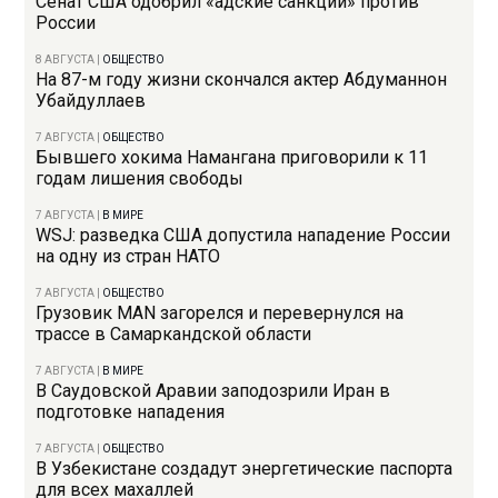
Сенат США одобрил «адские санкции» против
России
8 АВГУСТА
|
ОБЩЕСТВО
На 87-м году жизни скончался актер Абдуманнон
Убайдуллаев
7 АВГУСТА
|
ОБЩЕСТВО
Бывшего хокима Намангана приговорили к 11
годам лишения свободы
7 АВГУСТА
|
В МИРЕ
WSJ: разведка США допустила нападение России
на одну из стран НАТО
7 АВГУСТА
|
ОБЩЕСТВО
Грузовик MAN загорелся и перевернулся на
трассе в Самаркандской области
7 АВГУСТА
|
В МИРЕ
В Саудовской Аравии заподозрили Иран в
подготовке нападения
7 АВГУСТА
|
ОБЩЕСТВО
В Узбекистане создадут энергетические паспорта
для всех махаллей