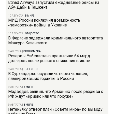
Etihad Airways запустила ежедневные рейсы из
Абу-Даби в Ташкент
10 АВГУСТА
|
В МИРЕ
МИД России исключил возможность
«заморозки» войны в Украине
10 АВГУСТА
|
ОБЩЕСТВО
В Фергане задержали криминального авторитета
Мансура Казанского
9 АВГУСТА
|
ЭКОНОМИКА
Резервы Узбекистана превысили 64 млрд
долларов после резкого снижения в июне
9 АВГУСТА
|
ОБЩЕСТВО
В Сурхандарье осудили четырех человек,
планировавших теракты в России
9 АВГУСТА
|
В МИРЕ
Медведев заявил, что Армению после разрыва с
РФ ждут «кризис или что похуже»
9 АВГУСТА
|
В МИРЕ
Нетаньяху отверг план «Совета мира» по выводу