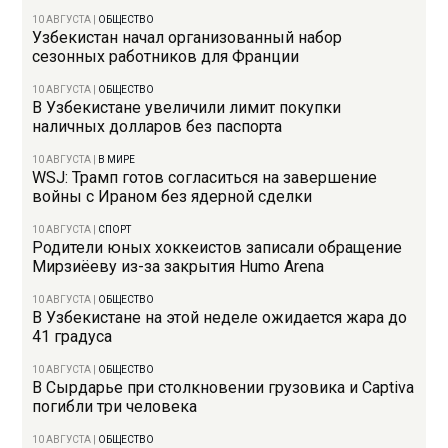
10 АВГУСТА
|
ОБЩЕСТВО
Узбекистан начал организованный набор
сезонных работников для Франции
10 АВГУСТА
|
ОБЩЕСТВО
В Узбекистане увеличили лимит покупки
наличных долларов без паспорта
10 АВГУСТА
|
В МИРЕ
WSJ: Трамп готов согласиться на завершение
войны с Ираном без ядерной сделки
10 АВГУСТА
|
СПОРТ
Родители юных хоккеистов записали обращение
Мирзиёеву из-за закрытия Humo Arena
10 АВГУСТА
|
ОБЩЕСТВО
В Узбекистане на этой неделе ожидается жара до
41 градуса
10 АВГУСТА
|
ОБЩЕСТВО
В Сырдарье при столкновении грузовика и Captiva
погибли три человека
10 АВГУСТА
|
ОБЩЕСТВО