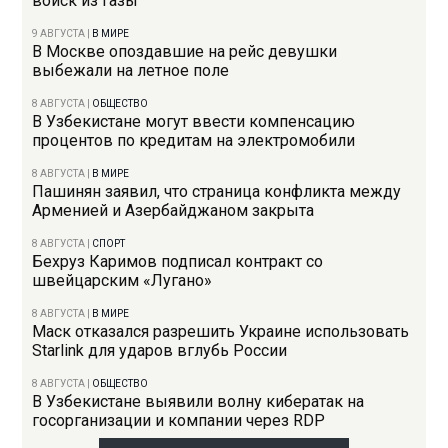
войск из Газы
9 АВГУСТА
|
В МИРЕ
В Москве опоздавшие на рейс девушки
выбежали на летное поле
8 АВГУСТА
|
ОБЩЕСТВО
В Узбекистане могут ввести компенсацию
процентов по кредитам на электромобили
8 АВГУСТА
|
В МИРЕ
Пашинян заявил, что страница конфликта между
Арменией и Азербайджаном закрыта
8 АВГУСТА
|
СПОРТ
Бехруз Каримов подписал контракт со
швейцарским «Лугано»
8 АВГУСТА
|
В МИРЕ
Маск отказался разрешить Украине использовать
Starlink для ударов вглубь России
8 АВГУСТА
|
ОБЩЕСТВО
В Узбекистане выявили волну кибератак на
госорганизации и компании через RDP