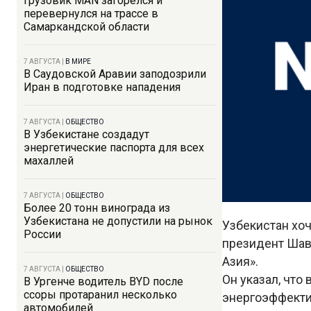
Грузовик MAN загорелся и
перевернулся на трассе в
Самаркандской области
7 АВГУСТА
|
В МИРЕ
В Саудовской Аравии заподозрили
Иран в подготовке нападения
7 АВГУСТА
|
ОБЩЕСТВО
В Узбекистане создадут
энергетические паспорта для всех
махаллей
7 АВГУСТА
|
ОБЩЕСТВО
Более 20 тонн винограда из
Узбекистана не допустили на рынок
Узбекистан хо
России
президент Шав
Азия».
7 АВГУСТА
|
ОБЩЕСТВО
Он указал, что
В Ургенче водитель BYD после
ссоры протаранил несколько
энергоэффектив
автомобилей