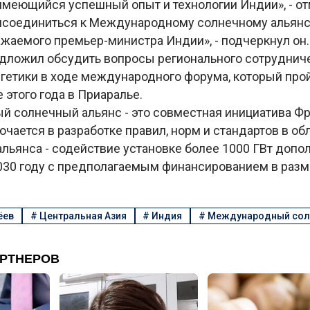
имеющийся успешный опыт и технологии Индии», - о
соединиться к Международному солнечному альянсу
жаемого премьер-министра Индии», - подчеркнул он.
дложил обсудить вопросы регионального сотрудниче
ргетики в ходе международного форума, который про
 этого года в Приаралье.
 солнечный альянс - это совместная инициатива Фр
ючается в разработке правил, норм и стандартов в о
альянса - содействие установке более 1000 ГВт доп
030 году с предполагаемым финансированием в разм
ёев
#
Центральная Азия
#
Индия
#
Международный сол