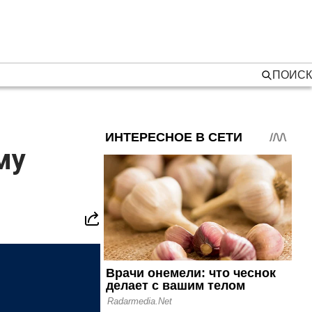
ПОИСК
му