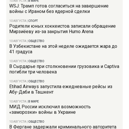
10 АВГУСТА
|
В МИРЕ
WSJ: Трамп готов согласиться на завершение
войны с Ираном без ядерной сделки
10 АВГУСТА
|
СПОРТ
Родители юных хоккеистов записали обращение
Мирзиёеву из-за закрытия Humo Arena
10 АВГУСТА
|
ОБЩЕСТВО
В Узбекистане на этой неделе ожидается жара до
41 градуса
10 АВГУСТА
|
ОБЩЕСТВО
В Сырдарье при столкновении грузовика и Captiva
погибли три человека
10 АВГУСТА
|
ОБЩЕСТВО
Etihad Airways запустила ежедневные рейсы из
Абу-Даби в Ташкент
10 АВГУСТА
|
В МИРЕ
МИД России исключил возможность
«заморозки» войны в Украине
10 АВГУСТА
|
ОБЩЕСТВО
В Фергане задержали криминального авторитета