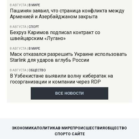
8 АВГУСТА
|
В МИРЕ
Пашинян заявил, что страница конфликта между
Арменией и Азербайджаном закрыта
8 АВГУСТА
|
СПОРТ
Бехруз Каримов подписал контракт со
швейцарским «Лугано»
8 АВГУСТА
|
В МИРЕ
Маск отказался разрешить Украине использовать
Starlink для ударов вглубь России
8 АВГУСТА
|
ОБЩЕСТВО
В Узбекистане выявили волну кибератак на
госорганизации и компании через RDP
ВСЕ НОВОСТИ
ЭКОНОМИКА
ПОЛИТИКА
В МИРЕ
ПРОИСШЕСТВИЯ
ОБЩЕСТВО
СПОРТ
О САЙТЕ