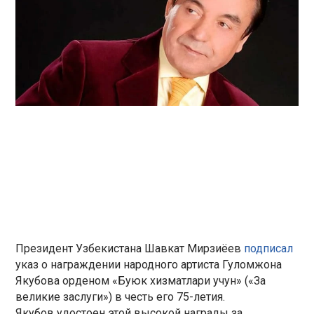
Президент Узбекистана Шавкат Мирзиёев
подписал
указ о награждении народного артиста Гуломжона
Якубова орденом «Буюк хизматлари учун» («За
великие заслуги») в честь его 75-летия.
Якубов удостоен этой высокой награды за