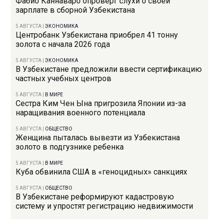
Фабио Каннаваро опроверг слухи о своей
зарплате в сборной Узбекистана
5 АВГУСТА
|
ЭКОНОМИКА
Центробанк Узбекистана приобрел 41 тонну
золота с начала 2026 года
5 АВГУСТА
|
ЭКОНОМИКА
В Узбекистане предложили ввести сертификацию
частных учебных центров
5 АВГУСТА
|
В МИРЕ
Сестра Ким Чен Ына пригрозила Японии из-за
наращивания военного потенциала
5 АВГУСТА
|
ОБЩЕСТВО
Женщина пыталась вывезти из Узбекистана
золото в подгузнике ребенка
5 АВГУСТА
|
В МИРЕ
Куба обвинила США в «геноцидных» санкциях
5 АВГУСТА
|
ОБЩЕСТВО
В Узбекистане реформируют кадастровую
систему и упростят регистрацию недвижимости