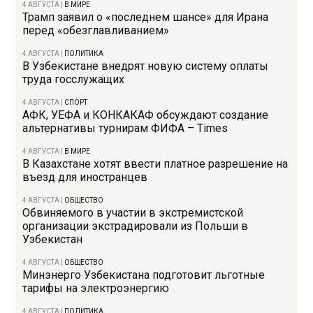
4 АВГУСТА
|
В МИРЕ
Трамп заявил о «последнем шансе» для Ирана
перед «обезглавливанием»
4 АВГУСТА
|
ПОЛИТИКА
В Узбекистане внедрят новую систему оплаты
труда госслужащих
4 АВГУСТА
|
СПОРТ
АФК, УЕФА и КОНКАКАФ обсуждают создание
альтернативы турнирам ФИФА – Times
4 АВГУСТА
|
В МИРЕ
В Казахстане хотят ввести платное разрешение на
въезд для иностранцев
4 АВГУСТА
|
ОБЩЕСТВО
Обвиняемого в участии в экстремистской
организации экстрадировали из Польши в
Узбекистан
4 АВГУСТА
|
ОБЩЕСТВО
Минэнерго Узбекистана подготовит льготные
тарифы на электроэнергию
4 АВГУСТА
|
ПОЛИТИКА