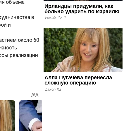
ия объема
рудничества в
вой и
астием около 60
ожность
осы реализации