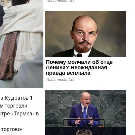
з Кудратов 1
м торговли
тре «Термез» в
 торгово-