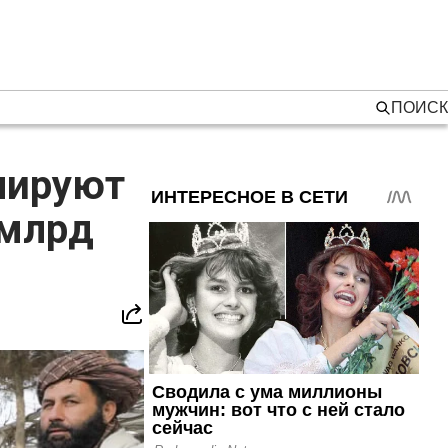
ПОИСК
нируют
 млрд