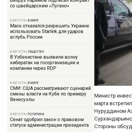
Бехруз Каримов подписал контракт
со швейцарским «Лугано»
8 АВГУСТА
|
В МИРЕ
Маск отказался разрешить Украине
использовать Starlink для ударов
вглубь России
8 АВГУСТА
|
ОБЩЕСТВО
В Узбекистане выявили волну
кибератак на госорганизации и
компании через RDP
8 АВГУСТА
|
В МИРЕ
СМИ: США рассматривают сценарий
смены власти на Кубе по примеру
Министр инвес
Венесуэлы
марта встретил
Нуруддином Аз
8 АВГУСТА
|
ПОЛИТИКА
Сурхандарьинс
Сенат одобрил закон о правовом
статусе администрации президента
Стороны обсуд