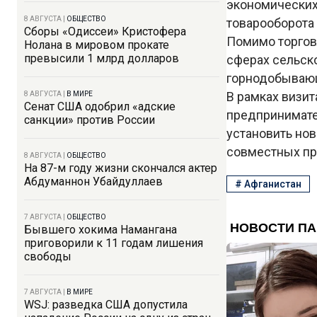
экономических
8 АВГУСТА
|
ОБЩЕСТВО
товарооборота
Сборы «Одиссеи» Кристофера
Помимо торгов
Нолана в мировом прокате
превысили 1 млрд долларов
сферах сельско
горнодобываю
В рамках визит
8 АВГУСТА
|
В МИРЕ
Сенат США одобрил «адские
предпринимате
санкции» против России
установить но
совместных пр
8 АВГУСТА
|
ОБЩЕСТВО
На 87-м году жизни скончался актер
Абдуманнон Убайдуллаев
#
Афганистан
7 АВГУСТА
|
ОБЩЕСТВО
Бывшего хокима Намангана
приговорили к 11 годам лишения
свободы
7 АВГУСТА
|
В МИРЕ
WSJ: разведка США допустила