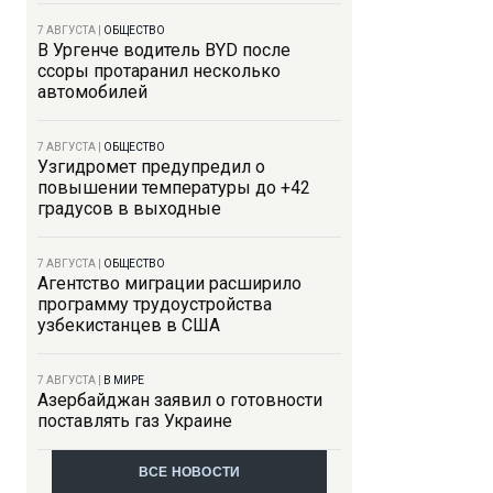
7 АВГУСТА
|
ОБЩЕСТВО
В Ургенче водитель BYD после
ссоры протаранил несколько
автомобилей
7 АВГУСТА
|
ОБЩЕСТВО
Узгидромет предупредил о
повышении температуры до +42
градусов в выходные
7 АВГУСТА
|
ОБЩЕСТВО
Агентство миграции расширило
программу трудоустройства
узбекистанцев в США
7 АВГУСТА
|
В МИРЕ
Азербайджан заявил о готовности
поставлять газ Украине
ВСЕ НОВОСТИ