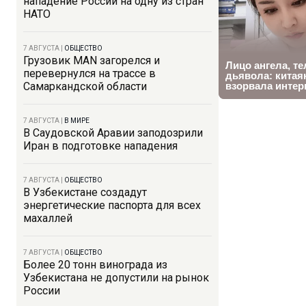
нападение России на одну из стран
НАТО
7 АВГУСТА
|
ОБЩЕСТВО
Грузовик MAN загорелся и
перевернулся на трассе в
Самаркандской области
7 АВГУСТА
|
В МИРЕ
В Саудовской Аравии заподозрили
Иран в подготовке нападения
7 АВГУСТА
|
ОБЩЕСТВО
В Узбекистане создадут
энергетические паспорта для всех
махаллей
7 АВГУСТА
|
ОБЩЕСТВО
Более 20 тонн винограда из
Узбекистана не допустили на рынок
России