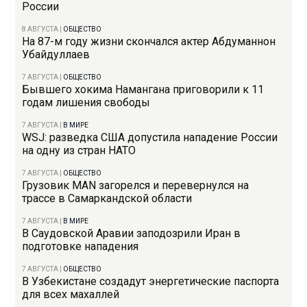
России
8 АВГУСТА
|
ОБЩЕСТВО
На 87-м году жизни скончался актер Абдуманнон
Убайдуллаев
7 АВГУСТА
|
ОБЩЕСТВО
Бывшего хокима Намангана приговорили к 11
годам лишения свободы
7 АВГУСТА
|
В МИРЕ
WSJ: разведка США допустила нападение России
на одну из стран НАТО
7 АВГУСТА
|
ОБЩЕСТВО
Грузовик MAN загорелся и перевернулся на
трассе в Самаркандской области
7 АВГУСТА
|
В МИРЕ
В Саудовской Аравии заподозрили Иран в
подготовке нападения
7 АВГУСТА
|
ОБЩЕСТВО
В Узбекистане создадут энергетические паспорта
для всех махаллей