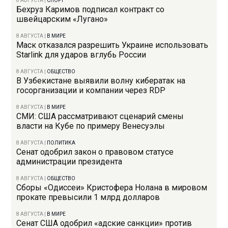
8 АВГУСТА
|
СПОРТ
Бехруз Каримов подписал контракт со
швейцарским «Лугано»
8 АВГУСТА
|
В МИРЕ
Маск отказался разрешить Украине использовать
Starlink для ударов вглубь России
8 АВГУСТА
|
ОБЩЕСТВО
В Узбекистане выявили волну кибератак на
госорганизации и компании через RDP
8 АВГУСТА
|
В МИРЕ
СМИ: США рассматривают сценарий смены
власти на Кубе по примеру Венесуэлы
8 АВГУСТА
|
ПОЛИТИКА
Сенат одобрил закон о правовом статусе
администрации президента
8 АВГУСТА
|
ОБЩЕСТВО
Сборы «Одиссеи» Кристофера Нолана в мировом
прокате превысили 1 млрд долларов
8 АВГУСТА
|
В МИРЕ
Сенат США одобрил «адские санкции» против