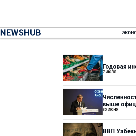
NEWSHUB
ЭКОН
Годовая ин
7 ИЮЛЯ
Численност
выше офиц
30 ИЮНЯ
ВВП Узбеки