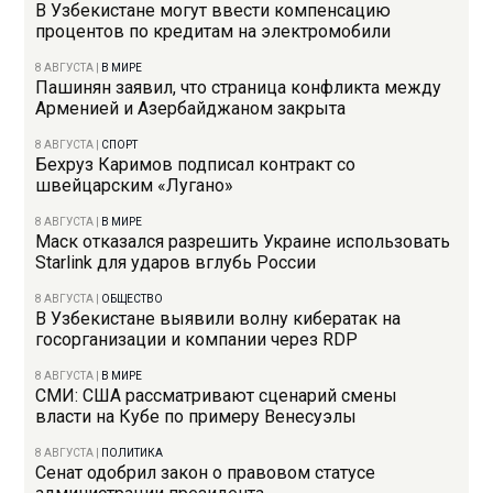
В Узбекистане могут ввести компенсацию
процентов по кредитам на электромобили
8 АВГУСТА
|
В МИРЕ
Пашинян заявил, что страница конфликта между
Арменией и Азербайджаном закрыта
8 АВГУСТА
|
СПОРТ
Бехруз Каримов подписал контракт со
швейцарским «Лугано»
8 АВГУСТА
|
В МИРЕ
Маск отказался разрешить Украине использовать
Starlink для ударов вглубь России
8 АВГУСТА
|
ОБЩЕСТВО
В Узбекистане выявили волну кибератак на
госорганизации и компании через RDP
8 АВГУСТА
|
В МИРЕ
СМИ: США рассматривают сценарий смены
власти на Кубе по примеру Венесуэлы
8 АВГУСТА
|
ПОЛИТИКА
Сенат одобрил закон о правовом статусе