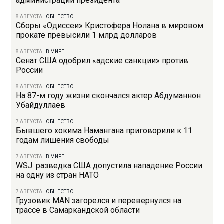
администрации президента
8 АВГУСТА
|
ОБЩЕСТВО
Сборы «Одиссеи» Кристофера Нолана в мировом
прокате превысили 1 млрд долларов
8 АВГУСТА
|
В МИРЕ
Сенат США одобрил «адские санкции» против
России
8 АВГУСТА
|
ОБЩЕСТВО
На 87-м году жизни скончался актер Абдуманнон
Убайдуллаев
7 АВГУСТА
|
ОБЩЕСТВО
Бывшего хокима Намангана приговорили к 11
годам лишения свободы
7 АВГУСТА
|
В МИРЕ
WSJ: разведка США допустила нападение России
на одну из стран НАТО
7 АВГУСТА
|
ОБЩЕСТВО
Грузовик MAN загорелся и перевернулся на
трассе в Самаркандской области