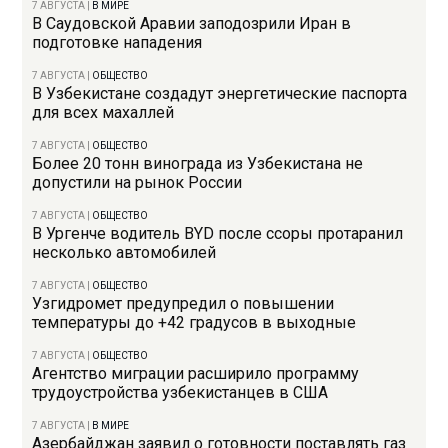
7 АВГУСТА
|
В МИРЕ
В Саудовской Аравии заподозрили Иран в
подготовке нападения
7 АВГУСТА
|
ОБЩЕСТВО
В Узбекистане создадут энергетические паспорта
для всех махаллей
7 АВГУСТА
|
ОБЩЕСТВО
Более 20 тонн винограда из Узбекистана не
допустили на рынок России
7 АВГУСТА
|
ОБЩЕСТВО
В Ургенче водитель BYD после ссоры протаранил
несколько автомобилей
7 АВГУСТА
|
ОБЩЕСТВО
Узгидромет предупредил о повышении
температуры до +42 градусов в выходные
7 АВГУСТА
|
ОБЩЕСТВО
Агентство миграции расширило программу
трудоустройства узбекистанцев в США
7 АВГУСТА
|
В МИРЕ
Азербайджан заявил о готовности поставлять газ