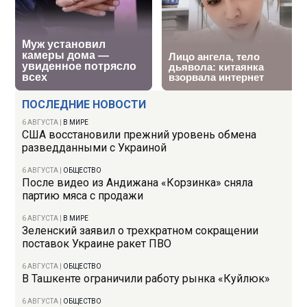
ПОСЛЕДНИЕ НОВОСТИ
6 АВГУСТА
|
В МИРЕ
США восстановили прежний уровень обмена
разведданными с Украиной
6 АВГУСТА
|
ОБЩЕСТВО
После видео из Андижана «Корзинка» сняла
партию мяса с продажи
6 АВГУСТА
|
В МИРЕ
Зеленский заявил о трехкратном сокращении
поставок Украине ракет ПВО
6 АВГУСТА
|
ОБЩЕСТВО
В Ташкенте ограничили работу рынка «Куйлюк»
6 АВГУСТА
|
ОБЩЕСТВО