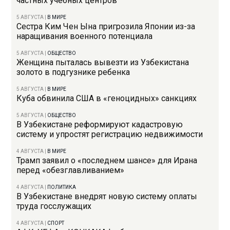
частных учебных центров
5 АВГУСТА
|
В МИРЕ
Сестра Ким Чен Ына пригрозила Японии из-за
наращивания военного потенциала
5 АВГУСТА
|
ОБЩЕСТВО
Женщина пыталась вывезти из Узбекистана
золото в подгузнике ребенка
5 АВГУСТА
|
В МИРЕ
Куба обвинила США в «геноцидных» санкциях
5 АВГУСТА
|
ОБЩЕСТВО
В Узбекистане реформируют кадастровую
систему и упростят регистрацию недвижимости
4 АВГУСТА
|
В МИРЕ
Трамп заявил о «последнем шансе» для Ирана
перед «обезглавливанием»
4 АВГУСТА
|
ПОЛИТИКА
В Узбекистане внедрят новую систему оплаты
труда госслужащих
4 АВГУСТА
|
СПОРТ