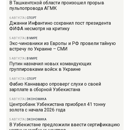
В Ташкентской области произошел прорыв
пульпопровода АГМК
6 АВГУСТА
|
СПОРТ
Джанни Инфантино сохранил пост президента
ФИФА несмотря на критику
5 АВГУСТА
|
В МИРЕ
Экс-чиновники из Европы и РФ провели тайную
встречу по Украине – СМИ
5 АВГУСТА
|
В МИРЕ
Путин назначил новых командующих
группировками войск в Украине
5 АВГУСТА
|
СПОРТ
Фабио Каннаваро опроверг слухи о своей
зарплате в сборной Узбекистана
5 АВГУСТА
|
ЭКОНОМИКА
Центробанк Узбекистана приобрел 41 тонну
золота с начала 2026 года
5 АВГУСТА
|
ЭКОНОМИКА
В Узбекистане предложили ввести сертификацию