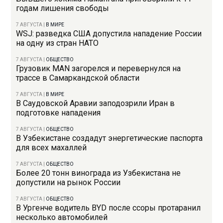
годам лишения свободы
7 АВГУСТА
|
В МИРЕ
WSJ: разведка США допустила нападение России
на одну из стран НАТО
7 АВГУСТА
|
ОБЩЕСТВО
Грузовик MAN загорелся и перевернулся на
трассе в Самаркандской области
7 АВГУСТА
|
В МИРЕ
В Саудовской Аравии заподозрили Иран в
подготовке нападения
7 АВГУСТА
|
ОБЩЕСТВО
В Узбекистане создадут энергетические паспорта
для всех махаллей
7 АВГУСТА
|
ОБЩЕСТВО
Более 20 тонн винограда из Узбекистана не
допустили на рынок России
7 АВГУСТА
|
ОБЩЕСТВО
В Ургенче водитель BYD после ссоры протаранил
несколько автомобилей