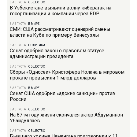
8 АВГУСТА
|
ОБЩЕСТВО
В Узбекистане выявили волну кибератак на
госорганизации и компании через RDP
8 АВГУСТА
|
В МИРЕ
СМИ: США рассматривают сценарий смены
власти на Кубе по примеру Венесуэлы
8 АВГУСТА
|
ПОЛИТИКА
Сенат одобрил закон о правовом статусе
администрации президента
8 АВГУСТА
|
ОБЩЕСТВО
Сборы «Одиссеи» Кристофера Нолана в мировом
прокате превысили 1 млрд долларов
8 АВГУСТА
|
В МИРЕ
Сенат США одобрил «адские санкции» против
России
8 АВГУСТА
|
ОБЩЕСТВО
На 87-м году жизни скончался актер Абдуманнон
Убайдуллаев
7 АВГУСТА
|
ОБЩЕСТВО
Бывшего хокима Намангана приговорили к 11