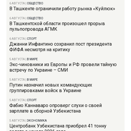
6 АВГУСТА
|
ОБЩЕСТВО
В Ташкенте ограничили работу рынка «Куйлюк»
6 АВГУСТА
|
ОБЩЕСТВО
В Ташкентской области произошел прорыв
пульпопровода АГМК
6 АВГУСТА
|
СПОРТ
Джанни Инфантино сохранил пост президента
ФИФА несмотря на критику
5 АВГУСТА
|
В МИРЕ
Экс-чиновники из Европы и РФ провели тайную
встречу по Украине – СМИ
5 АВГУСТА
|
В МИРЕ
Путин назначил новых командующих
группировками войск в Украине
5 АВГУСТА
|
СПОРТ
Фабио Каннаваро опроверг слухи о своей
зарплате в сборной Узбекистана
5 АВГУСТА
|
ЭКОНОМИКА
Центробанк Узбекистана приобрел 41 тонну