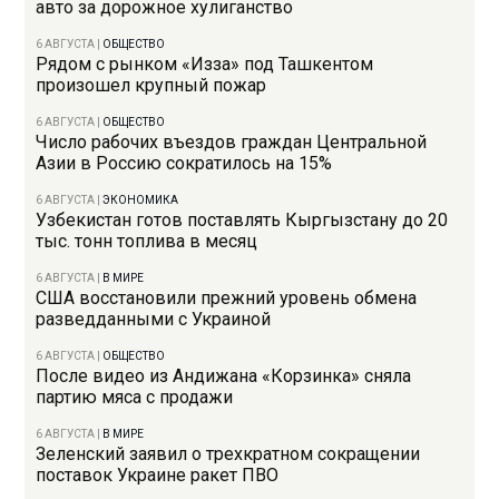
авто за дорожное хулиганство
6 АВГУСТА
|
ОБЩЕСТВО
Рядом с рынком «Изза» под Ташкентом
произошел крупный пожар
6 АВГУСТА
|
ОБЩЕСТВО
Число рабочих въездов граждан Центральной
Азии в Россию сократилось на 15%
6 АВГУСТА
|
ЭКОНОМИКА
Узбекистан готов поставлять Кыргызстану до 20
тыс. тонн топлива в месяц
6 АВГУСТА
|
В МИРЕ
США восстановили прежний уровень обмена
разведданными с Украиной
6 АВГУСТА
|
ОБЩЕСТВО
После видео из Андижана «Корзинка» сняла
партию мяса с продажи
6 АВГУСТА
|
В МИРЕ
Зеленский заявил о трехкратном сокращении
поставок Украине ракет ПВО