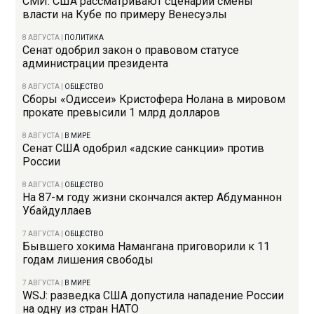
СМИ: США рассматривают сценарий смены
власти на Кубе по примеру Венесуэлы
8 АВГУСТА
|
ПОЛИТИКА
Сенат одобрил закон о правовом статусе
администрации президента
8 АВГУСТА
|
ОБЩЕСТВО
Сборы «Одиссеи» Кристофера Нолана в мировом
прокате превысили 1 млрд долларов
8 АВГУСТА
|
В МИРЕ
Сенат США одобрил «адские санкции» против
России
8 АВГУСТА
|
ОБЩЕСТВО
На 87-м году жизни скончался актер Абдуманнон
Убайдуллаев
7 АВГУСТА
|
ОБЩЕСТВО
Бывшего хокима Намангана приговорили к 11
годам лишения свободы
7 АВГУСТА
|
В МИРЕ
WSJ: разведка США допустила нападение России
на одну из стран НАТО