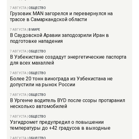
7 АВГУСТА
|
ОБЩЕСТВО
Грузовик MAN загорелся и перевернулся на
трассе в Самаркандской области
7 АВГУСТА
|
В МИРЕ
В Саудовской Аравии заподозрили Иран в
подготовке нападения
7 АВГУСТА
|
ОБЩЕСТВО
В Узбекистане создадут энергетические паспорта
для всех махаллей
7 АВГУСТА
|
ОБЩЕСТВО
Более 20 тонн винограда из Узбекистана не
допустили на рынок России
7 АВГУСТА
|
ОБЩЕСТВО
В Ургенче водитель BYD после ссоры протаранил
несколько автомобилей
7 АВГУСТА
|
ОБЩЕСТВО
Узгидромет предупредил о повышении
температуры до +42 градусов в выходные
7 АВГУСТА
|
ОБЩЕСТВО