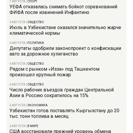
7 АВГУСТА
|
СПОРТ
УЕФА отказалась снимать бойкот соревнований
ФИФА после извинений Инфантино
6 АВГУСТА
|
ОБЩЕСТВО
Июль в Узбекистане оказался значительно жарче
климатической нормы
6 АВГУСТА
|
ПОЛИТИКА
Депутаты одобрили законопроект о конфискации
авто за дорожное хулиганство
6 АВГУСТА
|
ОБЩЕСТВО
Рядом с рынком «Изза» под Ташкентом
произошел крупный пожар
6 АВГУСТА
|
ОБЩЕСТВО
Число рабочих въездов граждан Центральной
Азии в Россию сократилось на 15%
6 АВГУСТА
|
ЭКОНОМИКА
Узбекистан готов поставлять Кыргызстану до 20
тыс. тонн топлива в месяц
6 АВГУСТА
|
В МИРЕ
США восстановили прежний уровень обмена