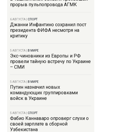
прорыв пульпопровода АГМК
6 АВГУСТА
|
СПОРТ
Джанни Инфантино сохранил пост
президента ФИФА несмотря на
критику
5 АВГУСТА
|
В МИРЕ
Экс-чиновники из Европы и РФ
провели тайную встречу по Украине
– СМИ
5 АВГУСТА
|
В МИРЕ
Путин назначил новых
командующих группировками
войск в Украине
5 АВГУСТА
|
СПОРТ
Фабио Каннаваро опроверг слухи о
своей зарплате в сборной
Узбекистана