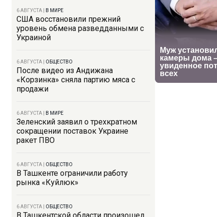
6 АВГУСТА
|
В МИРЕ
США восстановили прежний
уровень обмена разведданными с
Украиной
6 АВГУСТА
|
ОБЩЕСТВО
После видео из Андижана
«Корзинка» сняла партию мяса с
продажи
6 АВГУСТА
|
В МИРЕ
Зеленский заявил о трехкратном
сокращении поставок Украине
ракет ПВО
6 АВГУСТА
|
ОБЩЕСТВО
В Ташкенте ограничили работу
рынка «Куйлюк»
6 АВГУСТА
|
ОБЩЕСТВО
В Ташкентской области произошел