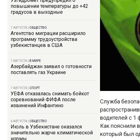
Узгидромет предупредил о
повышении температуры до +42
градусов в выходные
7 АВГУСТА
|
ОБЩЕСТВО
Агентство миграции расширило
программу трудоустройства
узбекистанцев в США
7 АВГУСТА
|
В МИРЕ
Азербайджан заявил о готовности
поставлять газ Украине
7 АВГУСТА
|
СПОРТ
УЕФА отказалась снимать бойкот
соревнований ФИФА после
Служба безопа
извинений Инфантино
распространив
водителей с 1 
6 АВГУСТА
|
ОБЩЕСТВО
Как пояснили 
Июль в Узбекистане оказался
значительно жарче климатической
который был од
нормы