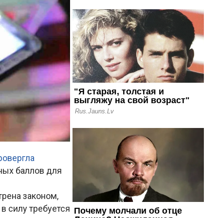
ровергла
ных баллов для
трена законом,
в силу требуется