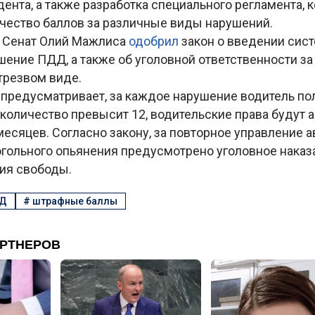
ента, а также разработка специального регламента, 
ичество баллов за различные виды нарушений.
я Сенат Олий Мажлиса
одобрил
закон о введении си
шение ПДД, а также об уголовной ответственности за
трезвом виде.
 предусматривает, за каждое нарушение водитель п
 количество превысит 12, водительские права будут 
месяцев. Согласно закону, за повторное управление 
огольного опьянения предусмотрено уголовное наказ
ния свободы.
Д
#
штрафные баллы