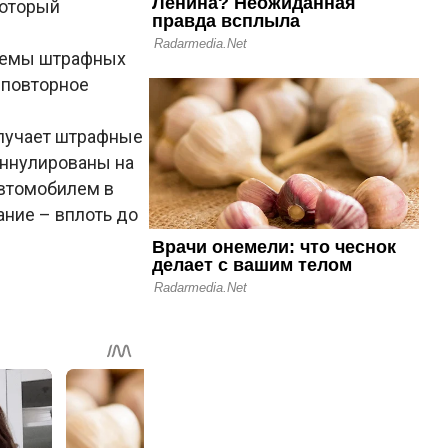
который
стемы штрафных
 повторное
олучает штрафные
аннулированы на
автомобилем в
ание – вплоть до