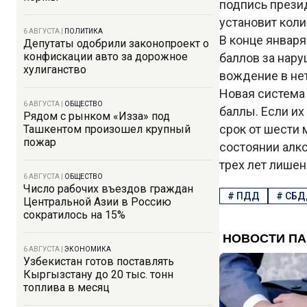
подпись презид
установит кол
6 АВГУСТА
|
ПОЛИТИКА
В конце январ
Депутаты одобрили законопроект о
конфискации авто за дорожное
баллов за нару
хулиганство
вождение в не
Новая система
6 АВГУСТА
|
ОБЩЕСТВО
баллы. Если их
Рядом с рынком «Изза» под
срок от шести 
Ташкентом произошел крупный
пожар
состоянии алк
трех лет лише
6 АВГУСТА
|
ОБЩЕСТВО
Число рабочих въездов граждан
#
ПДД
#
СБД
Центральной Азии в Россию
сократилось на 15%
6 АВГУСТА
|
ЭКОНОМИКА
Узбекистан готов поставлять
Кыргызстану до 20 тыс. тонн
топлива в месяц