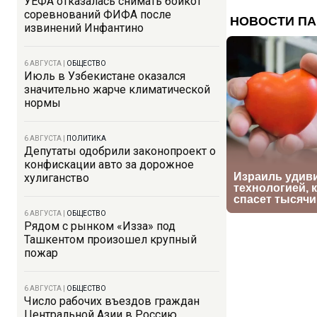
УЕФА отказалась снимать бойкот
соревнований ФИФА после
извинений Инфантино
6 АВГУСТА
|
ОБЩЕСТВО
Июль в Узбекистане оказался
значительно жарче климатической
нормы
6 АВГУСТА
|
ПОЛИТИКА
Депутаты одобрили законопроект о
конфискации авто за дорожное
хулиганство
6 АВГУСТА
|
ОБЩЕСТВО
Рядом с рынком «Изза» под
Ташкентом произошел крупный
пожар
6 АВГУСТА
|
ОБЩЕСТВО
Число рабочих въездов граждан
Центральной Азии в Россию