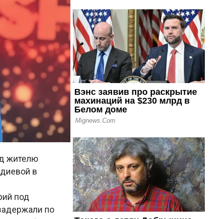
од жителю
лдиевой в
рий под
 задержали по