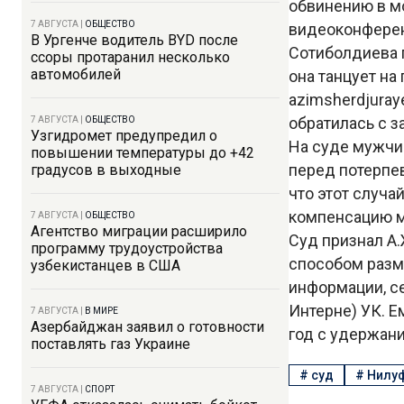
обвинению в м
7 АВГУСТА
|
ОБЩЕСТВО
видеоконферен
В Ургенче водитель BYD после
Сотиболдиева п
ссоры протаранил несколько
автомобилей
она танцует на
azimsherdjura
обратилась с 
7 АВГУСТА
|
ОБЩЕСТВО
Узгидромет предупредил о
На суде мужчи
повышении температуры до +42
перед потерпев
градусов в выходные
что этот случа
компенсацию м
7 АВГУСТА
|
ОБЩЕСТВО
Агентство миграции расширило
Суд признал А.
программу трудоустройства
способом разм
узбекистанцев в США
информации, с
Интерне) УК. Е
7 АВГУСТА
|
В МИРЕ
Азербайджан заявил о готовности
год с удержани
поставлять газ Украине
#
суд
#
Нилуф
7 АВГУСТА
|
СПОРТ