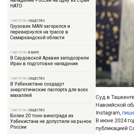
нападение России на одну из стран
НАТО
7 АВГУСТА
|
ОБЩЕСТВО
Грузовик MAN загорелся и
перевернулся на трассе в
Самаркандской области
7 АВГУСТА
|
В МИРЕ
В Саудовской Аравии заподозрили
Иран в подготовке нападения
7 АВГУСТА
|
ОБЩЕСТВО
В Узбекистане создадут
энергетические паспорта для всех
махаллей
Суд в Ташкент
Навоийской об
7 АВГУСТА
|
ОБЩЕСТВО
Instagram,
пиш
Более 20 тонн винограда из
В июне 2024 го
Узбекистана не допустили на рынок
России
публикацией Со