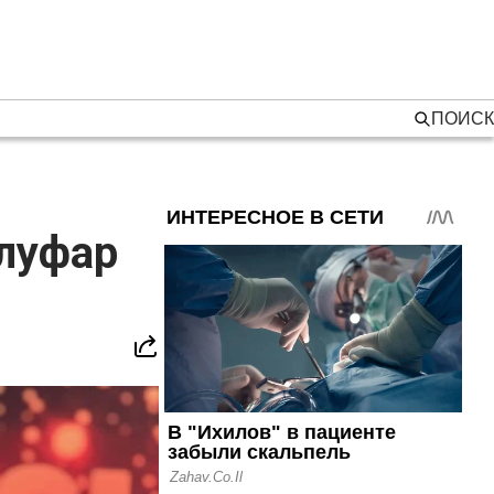
ПОИСК
луфар