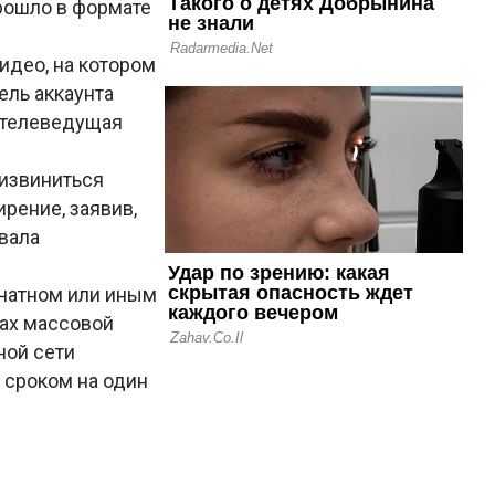
рошло в формате
идео, на котором
ель аккаунта
о телеведущая
 извиниться
рение, заявив,
овала
ечатном или иным
ах массовой
ной сети
 сроком на один