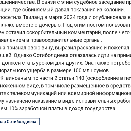
ошенничестве. В связи с этим судебное заседание п
ции, где обвиняемый давал показания из колонии.
осетила Таиланд в марте 2024 года и опубликовала в
 пляже вместе с дочерью. Под этим постом пользоват
yev оставил оскорбительный комментарий, после чег
заявлением в правоохранительные органы.
на признал свою вину, выразил раскаяние и пожелал
шей. Однако Сотиболдиева отказалась идти на прими
й должен стать уроком для других. Она также потреб
орального ущерба в размере 100 млн сумов.
Ж. виновным по части 2 статьи 140 (оскорбление в п
ноженном виде, в том числе размещенное в средств
етях телекоммуникаций или всемирной информацион
му назначено наказание в виде исправительных работ
ем 10% заработной платы в доход государства.
ар Сотиболдиева