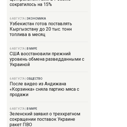
сократилось на 15%
6 АВГУСТА
|
ЭКОНОМИКА
Узбекистан готов поставлять
Кыргызстану до 20 тыс. тонн
топлива в месяц
6 АВГУСТА
|
В МИРЕ
США восстановили прежний
уровень обмена разведданными с
Украиной
6 АВГУСТА
|
ОБЩЕСТВО
После видео из Андижана
«Корзинка» сняла партию мяса с
продажи
6 АВГУСТА
|
В МИРЕ
Зеленский заявил о трехкратном
сокращении поставок Украине
ракет ПВО