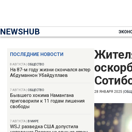
NEWSHUB
ЭКОН
Жител
ПОСЛЕДНИЕ НОВОСТИ
оскор
8 АВГУСТА
|
ОБЩЕСТВО
На 87-м году жизни скончался актер
Абдуманнон Убайдуллаев
Сотиб
7 АВГУСТА
|
ОБЩЕСТВО
28 ЯНВАРЯ 2025
|
ОБЩ
Бывшего хокима Намангана
приговорили к 11 годам лишения
свободы
7 АВГУСТА
|
В МИРЕ
WSJ: разведка США допустила