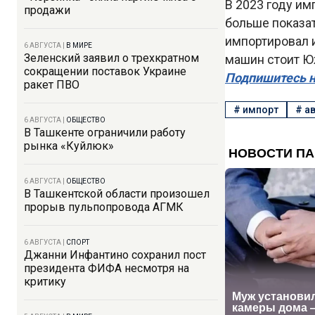
В 2023 году им
продажи
больше показа
импортировал и
6 АВГУСТА
|
В МИРЕ
Зеленский заявил о трехкратном
машин стоит Юж
сокращении поставок Украине
Подпишитесь н
ракет ПВО
#
импорт
#
а
6 АВГУСТА
|
ОБЩЕСТВО
В Ташкенте ограничили работу
рынка «Куйлюк»
6 АВГУСТА
|
ОБЩЕСТВО
В Ташкентской области произошел
прорыв пульпопровода АГМК
6 АВГУСТА
|
СПОРТ
Джанни Инфантино сохранил пост
президента ФИФА несмотря на
критику