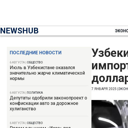
NEWSHUB
ЭКОН
Узбеки
ПОСЛЕДНИЕ НОВОСТИ
импорт
6 АВГУСТА
|
ОБЩЕСТВО
Июль в Узбекистане оказался
значительно жарче климатической
долла
нормы
7 ЯНВАРЯ 2025
|
ЭКО
6 АВГУСТА
|
ПОЛИТИКА
Депутаты одобрили законопроект о
конфискации авто за дорожное
хулиганство
6 АВГУСТА
|
ОБЩЕСТВО