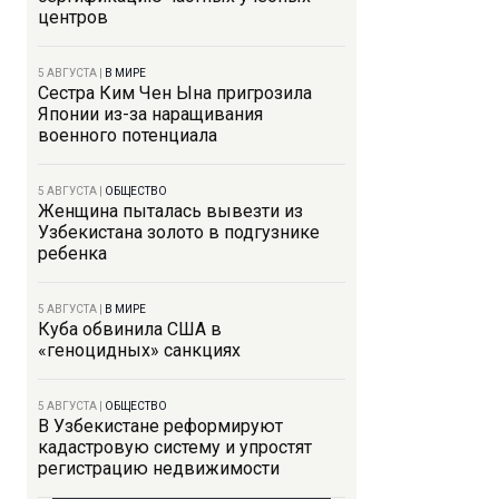
центров
5 АВГУСТА
|
В МИРЕ
Сестра Ким Чен Ына пригрозила
Японии из-за наращивания
военного потенциала
5 АВГУСТА
|
ОБЩЕСТВО
Женщина пыталась вывезти из
Узбекистана золото в подгузнике
ребенка
5 АВГУСТА
|
В МИРЕ
Куба обвинила США в
«геноцидных» санкциях
5 АВГУСТА
|
ОБЩЕСТВО
В Узбекистане реформируют
кадастровую систему и упростят
регистрацию недвижимости