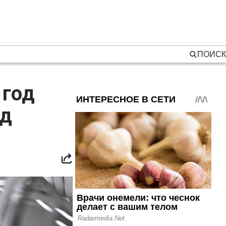
ПОИСК
 год
рд