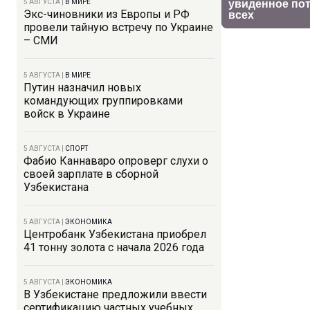
5 АВГУСТА
|
В МИРЕ
Экс-чиновники из Европы и РФ
провели тайную встречу по Украине
– СМИ
5 АВГУСТА
|
В МИРЕ
Путин назначил новых
командующих группировками
войск в Украине
5 АВГУСТА
|
СПОРТ
Фабио Каннаваро опроверг слухи о
своей зарплате в сборной
Узбекистана
5 АВГУСТА
|
ЭКОНОМИКА
Центробанк Узбекистана приобрел
41 тонну золота с начала 2026 года
5 АВГУСТА
|
ЭКОНОМИКА
В Узбекистане предложили ввести
сертификацию частных учебных