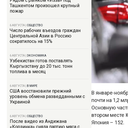
Рядом с рынком «Изза» под
Ташкентом произошел крупный
пожар
6 АВГУСТА
|
ОБЩЕСТВО
Число рабочих въездов граждан
Центральной Азии в Россию
сократилось на 15%
6 АВГУСТА
|
ЭКОНОМИКА
Узбекистан готов поставлять
Кыргызстану до 20 тыс. тонн
топлива в месяц
6 АВГУСТА
|
В МИРЕ
США восстановили прежний
В январе-ноябр
уровень обмена разведданными с
почти на 1,2 м
Украиной
Основную часть
втором месте Ю
6 АВГУСТА
|
ОБЩЕСТВО
После видео из Андижана
Япония – 152.
«Корзинка» сняла партию мяса с