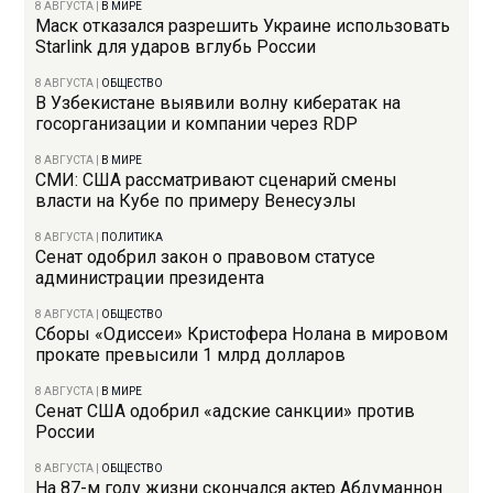
8 АВГУСТА
|
В МИРЕ
Маск отказался разрешить Украине использовать
Starlink для ударов вглубь России
8 АВГУСТА
|
ОБЩЕСТВО
В Узбекистане выявили волну кибератак на
госорганизации и компании через RDP
8 АВГУСТА
|
В МИРЕ
СМИ: США рассматривают сценарий смены
власти на Кубе по примеру Венесуэлы
8 АВГУСТА
|
ПОЛИТИКА
Сенат одобрил закон о правовом статусе
администрации президента
8 АВГУСТА
|
ОБЩЕСТВО
Сборы «Одиссеи» Кристофера Нолана в мировом
прокате превысили 1 млрд долларов
8 АВГУСТА
|
В МИРЕ
Сенат США одобрил «адские санкции» против
России
8 АВГУСТА
|
ОБЩЕСТВО
На 87-м году жизни скончался актер Абдуманнон