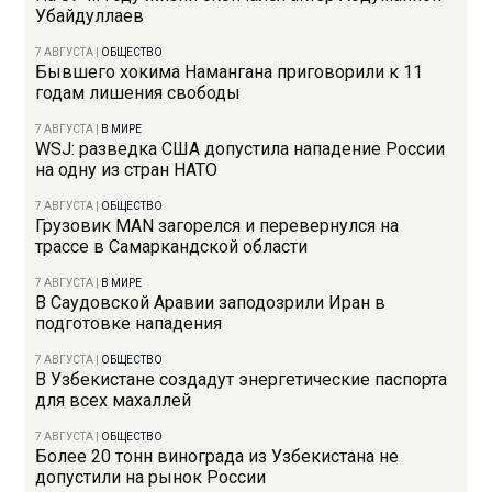
Убайдуллаев
7 АВГУСТА
|
ОБЩЕСТВО
Бывшего хокима Намангана приговорили к 11
годам лишения свободы
7 АВГУСТА
|
В МИРЕ
WSJ: разведка США допустила нападение России
на одну из стран НАТО
7 АВГУСТА
|
ОБЩЕСТВО
Грузовик MAN загорелся и перевернулся на
трассе в Самаркандской области
7 АВГУСТА
|
В МИРЕ
В Саудовской Аравии заподозрили Иран в
подготовке нападения
7 АВГУСТА
|
ОБЩЕСТВО
В Узбекистане создадут энергетические паспорта
для всех махаллей
7 АВГУСТА
|
ОБЩЕСТВО
Более 20 тонн винограда из Узбекистана не
допустили на рынок России