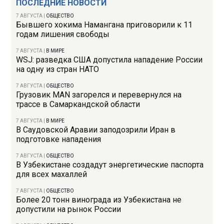
ПОСЛЕДНИЕ НОВОСТИ
7 АВГУСТА
|
ОБЩЕСТВО
Бывшего хокима Намангана приговорили к 11
годам лишения свободы
7 АВГУСТА
|
В МИРЕ
WSJ: разведка США допустила нападение России
на одну из стран НАТО
7 АВГУСТА
|
ОБЩЕСТВО
Грузовик MAN загорелся и перевернулся на
трассе в Самаркандской области
7 АВГУСТА
|
В МИРЕ
В Саудовской Аравии заподозрили Иран в
подготовке нападения
7 АВГУСТА
|
ОБЩЕСТВО
В Узбекистане создадут энергетические паспорта
для всех махаллей
7 АВГУСТА
|
ОБЩЕСТВО
Более 20 тонн винограда из Узбекистана не
допустили на рынок России