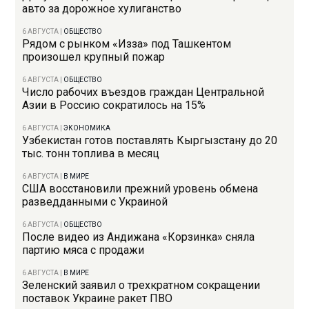
авто за дорожное хулиганство
6 АВГУСТА
|
ОБЩЕСТВО
Рядом с рынком «Изза» под Ташкентом
произошел крупный пожар
6 АВГУСТА
|
ОБЩЕСТВО
Число рабочих въездов граждан Центральной
Азии в Россию сократилось на 15%
6 АВГУСТА
|
ЭКОНОМИКА
Узбекистан готов поставлять Кыргызстану до 20
тыс. тонн топлива в месяц
6 АВГУСТА
|
В МИРЕ
США восстановили прежний уровень обмена
разведданными с Украиной
6 АВГУСТА
|
ОБЩЕСТВО
После видео из Андижана «Корзинка» сняла
партию мяса с продажи
6 АВГУСТА
|
В МИРЕ
Зеленский заявил о трехкратном сокращении
поставок Украине ракет ПВО