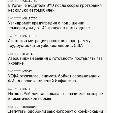
7 АВГУСТА
|
ОБЩЕСТВО
В Ургенче водитель BYD после ссоры протаранил
несколько автомобилей
7 АВГУСТА
|
ОБЩЕСТВО
Узгидромет предупредил о повышении
температуры до +42 градусов в выходные
7 АВГУСТА
|
ОБЩЕСТВО
Агентство миграции расширило программу
трудоустройства узбекистанцев в США
7 АВГУСТА
|
В МИРЕ
Азербайджан заявил о готовности поставлять газ
Украине
7 АВГУСТА
|
СПОРТ
УЕФА отказалась снимать бойкот соревнований
ФИФА после извинений Инфантино
6 АВГУСТА
|
ОБЩЕСТВО
Июль в Узбекистане оказался значительно жарче
климатической нормы
6 АВГУСТА
|
ПОЛИТИКА
Депутаты одобрили законопроект о конфискации