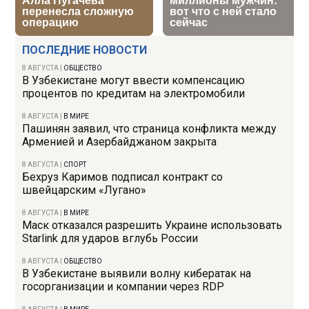
ПОСЛЕДНИЕ НОВОСТИ
8 АВГУСТА
|
ОБЩЕСТВО
В Узбекистане могут ввести компенсацию
процентов по кредитам на электромобили
8 АВГУСТА
|
В МИРЕ
Пашинян заявил, что страница конфликта между
Арменией и Азербайджаном закрыта
8 АВГУСТА
|
СПОРТ
Бехруз Каримов подписал контракт со
швейцарским «Лугано»
8 АВГУСТА
|
В МИРЕ
Маск отказался разрешить Украине использовать
Starlink для ударов вглубь России
8 АВГУСТА
|
ОБЩЕСТВО
В Узбекистане выявили волну кибератак на
госорганизации и компании через RDP