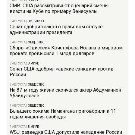
8 АВГУСТА
|
В МИРЕ
СМИ: США рассматривают сценарий смены
власти на Кубе по примеру Венесуэлы
8 АВГУСТА
|
ПОЛИТИКА
Сенат одобрил закон о правовом статусе
администрации президента
8 АВГУСТА
|
ОБЩЕСТВО
Сборы «Одиссеи» Кристофера Нолана в мировом
прокате превысили 1 млрд долларов
8 АВГУСТА
|
В МИРЕ
Сенат США одобрил «адские санкции» против
России
8 АВГУСТА
|
ОБЩЕСТВО
На 87-м году жизни скончался актер Абдуманнон
Убайдуллаев
7 АВГУСТА
|
ОБЩЕСТВО
Бывшего хокима Намангана приговорили к 11
годам лишения свободы
7 АВГУСТА
|
В МИРЕ
WSJ: разведка США допустила нападение России