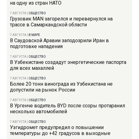
на одну из стран НАТО
7 АВГУСТА
|
ОБЩЕСТВО
Грузовик MAN загорелся и перевернулся на
трассе в Самаркандской области
7 АВГУСТА
|
В МИРЕ
В Саудовской Аравии заподозрили Иран в
подготовке нападения
7 АВГУСТА
|
ОБЩЕСТВО
В Узбекистане создадут энергетические паспорта
для всех махаллей
7 АВГУСТА
|
ОБЩЕСТВО
Более 20 тонн винограда из Узбекистана не
допустили на рынок России
7 АВГУСТА
|
ОБЩЕСТВО
В Ургенче водитель BYD после ссоры протаранил
несколько автомобилей
7 АВГУСТА
|
ОБЩЕСТВО
Узгидромет предупредил о повышении
температуры до +42 градусов в выходные