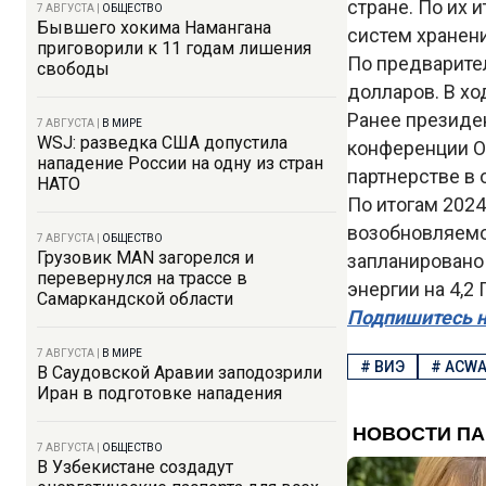
стране. По их 
7 АВГУСТА
|
ОБЩЕСТВО
Бывшего хокима Намангана
систем хранен
приговорили к 11 годам лишения
По предварител
свободы
долларов. В хо
Ранее президе
7 АВГУСТА
|
В МИРЕ
WSJ: разведка США допустила
конференции О
нападение России на одну из стран
партнерстве в 
НАТО
По итогам 2024
возобновляемой
7 АВГУСТА
|
ОБЩЕСТВО
Грузовик MAN загорелся и
запланировано
перевернулся на трассе в
энергии на 4,2 
Самаркандской области
Подпишитесь н
7 АВГУСТА
|
В МИРЕ
#
ВИЭ
#
ACWA
В Саудовской Аравии заподозрили
Иран в подготовке нападения
7 АВГУСТА
|
ОБЩЕСТВО
В Узбекистане создадут