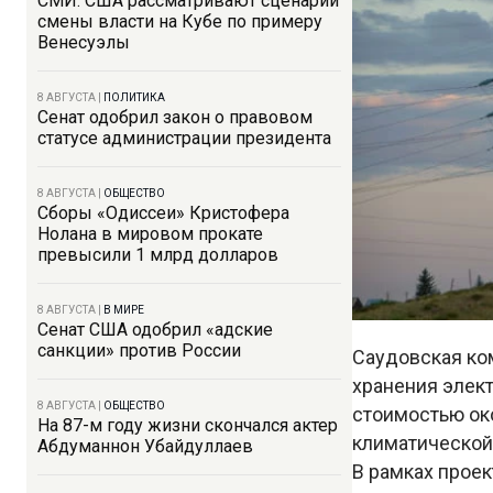
СМИ: США рассматривают сценарий
смены власти на Кубе по примеру
Венесуэлы
8 АВГУСТА
|
ПОЛИТИКА
Сенат одобрил закон о правовом
статусе администрации президента
8 АВГУСТА
|
ОБЩЕСТВО
Сборы «Одиссеи» Кристофера
Нолана в мировом прокате
превысили 1 млрд долларов
8 АВГУСТА
|
В МИРЕ
Сенат США одобрил «адские
санкции» против России
Саудовская ко
хранения элек
8 АВГУСТА
|
ОБЩЕСТВО
стоимостью ок
На 87-м году жизни скончался актер
климатической
Абдуманнон Убайдуллаев
В рамках прое