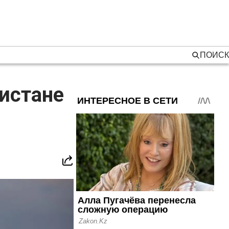
ПОИСК
истане