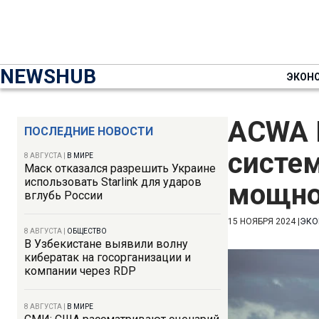
NEWSHUB
ЭКОН
ACWA P
ПОСЛЕДНИЕ НОВОСТИ
систем
8 АВГУСТА
|
В МИРЕ
Маск отказался разрешить Украине
использовать Starlink для ударов
мощно
вглубь России
15 НОЯБРЯ 2024
|
ЭКО
8 АВГУСТА
|
ОБЩЕСТВО
В Узбекистане выявили волну
кибератак на госорганизации и
компании через RDP
8 АВГУСТА
|
В МИРЕ