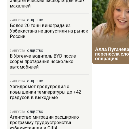
энергетические паспорта для всех
махаллей
7 АВГУСТА
|
ОБЩЕСТВО
Более 20 тонн винограда из
Узбекистана не допустили на рынок
России
7 АВГУСТА
|
ОБЩЕСТВО
В Ургенче водитель BYD после
ссоры протаранил несколько
автомобилей
7 АВГУСТА
|
ОБЩЕСТВО
Узгидромет предупредил о
повышении температуры до +42
градусов в выходные
7 АВГУСТА
|
ОБЩЕСТВО
Агентство миграции расширило
программу трудоустройства
узбекистанцев в США