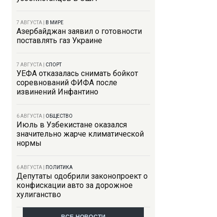
7 АВГУСТА
|
В МИРЕ
Азербайджан заявил о готовности
поставлять газ Украине
7 АВГУСТА
|
СПОРТ
УЕФА отказалась снимать бойкот
соревнований ФИФА после
извинений Инфантино
6 АВГУСТА
|
ОБЩЕСТВО
Июль в Узбекистане оказался
значительно жарче климатической
нормы
6 АВГУСТА
|
ПОЛИТИКА
Депутаты одобрили законопроект о
конфискации авто за дорожное
хулиганство