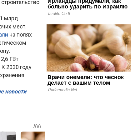
я строительство
,1 млрд
очих мест.
али
на полях
тегическом
опу.
2,6 ГВт
 К 2030 году
 хранения
ые новости