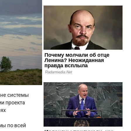
ане системы
ии проекта
лях
мы по всей