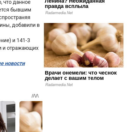
, что данное
яется бывшим
аспространяя
ины, добавили в
ние) и 141-3
и и отражающих
ые новости