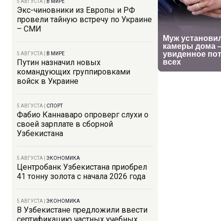
5 АВГУСТА
|
В МИРЕ
Экс-чиновники из Европы и РФ
провели тайную встречу по Украине
– СМИ
5 АВГУСТА
|
В МИРЕ
Путин назначил новых
командующих группировками
войск в Украине
5 АВГУСТА
|
СПОРТ
Фабио Каннаваро опроверг слухи о
своей зарплате в сборной
Узбекистана
5 АВГУСТА
|
ЭКОНОМИКА
Центробанк Узбекистана приобрел
41 тонну золота с начала 2026 года
5 АВГУСТА
|
ЭКОНОМИКА
В Узбекистане предложили ввести
сертификацию частных учебных