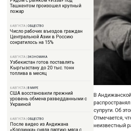
Рядом с рынком «Изза» под
Ташкентом произошел крупный
пожар
6 АВГУСТА
|
ОБЩЕСТВО
Число рабочих въездов граждан
Центральной Азии в Россию
сократилось на 15%
6 АВГУСТА
|
ЭКОНОМИКА
Узбекистан готов поставлять
Кыргызстану до 20 тыс. тонн
топлива в месяц
6 АВГУСТА
|
В МИРЕ
США восстановили прежний
В Андижанской
уровень обмена разведданными с
распространял
Украиной
супруги. Об эт
Отмечается, чт
6 АВГУСТА
|
ОБЩЕСТВО
После видео из Андижана
неизвестный р
«Корзинка» сняла партию мяса с