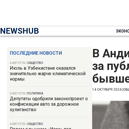
NEWSHUB
ЭКОН
В Анд
ПОСЛЕДНИЕ НОВОСТИ
за пу
6 АВГУСТА
|
ОБЩЕСТВО
Июль в Узбекистане оказался
значительно жарче климатической
бывше
нормы
14 ОКТЯБРЯ 2024
|
ОБ
6 АВГУСТА
|
ПОЛИТИКА
Депутаты одобрили законопроект о
конфискации авто за дорожное
хулиганство
6 АВГУСТА
|
ОБЩЕСТВО