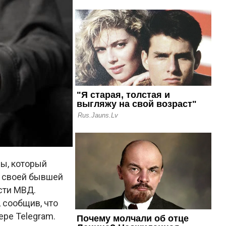
ы, который
о своей бывшей
сти МВД.
 сообщив, что
ре Telegram.