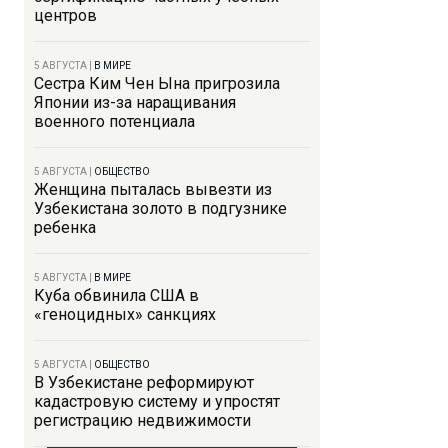
центров
5 АВГУСТА
|
В МИРЕ
Сестра Ким Чен Ына пригрозила
Японии из-за наращивания
военного потенциала
5 АВГУСТА
|
ОБЩЕСТВО
Женщина пыталась вывезти из
Узбекистана золото в подгузнике
ребенка
5 АВГУСТА
|
В МИРЕ
Куба обвинила США в
«геноцидных» санкциях
5 АВГУСТА
|
ОБЩЕСТВО
В Узбекистане реформируют
кадастровую систему и упростят
регистрацию недвижимости