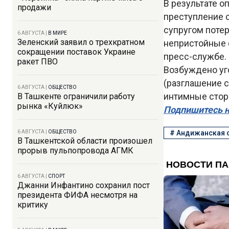
В результате 
продажи
преступление 
супругом поте
6 АВГУСТА
|
В МИРЕ
Зеленский заявил о трехкратном
непристойные 
сокращении поставок Украине
пресс-службе.
ракет ПВО
Возбуждено уго
(разглашение 
6 АВГУСТА
|
ОБЩЕСТВО
интимные стор
В Ташкенте ограничили работу
рынка «Куйлюк»
Подпишитесь н
6 АВГУСТА
|
ОБЩЕСТВО
#
Андижанская 
В Ташкентской области произошел
прорыв пульпопровода АГМК
6 АВГУСТА
|
СПОРТ
Джанни Инфантино сохранил пост
президента ФИФА несмотря на
критику