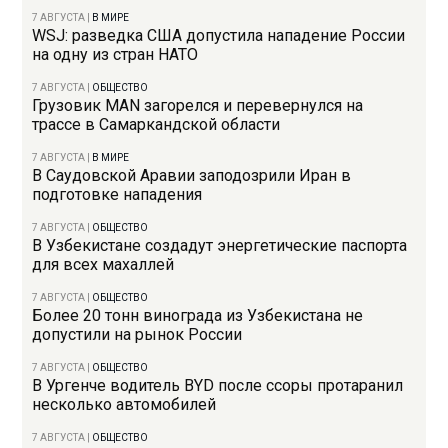
7 АВГУСТА
|
В МИРЕ
WSJ: разведка США допустила нападение России
на одну из стран НАТО
7 АВГУСТА
|
ОБЩЕСТВО
Грузовик MAN загорелся и перевернулся на
трассе в Самаркандской области
7 АВГУСТА
|
В МИРЕ
В Саудовской Аравии заподозрили Иран в
подготовке нападения
7 АВГУСТА
|
ОБЩЕСТВО
В Узбекистане создадут энергетические паспорта
для всех махаллей
7 АВГУСТА
|
ОБЩЕСТВО
Более 20 тонн винограда из Узбекистана не
допустили на рынок России
7 АВГУСТА
|
ОБЩЕСТВО
В Ургенче водитель BYD после ссоры протаранил
несколько автомобилей
7 АВГУСТА
|
ОБЩЕСТВО