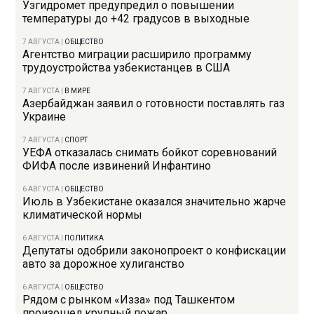
Узгидромет предупредил о повышении
температуры до +42 градусов в выходные
7 АВГУСТА
|
ОБЩЕСТВО
Агентство миграции расширило программу
трудоустройства узбекистанцев в США
7 АВГУСТА
|
В МИРЕ
Азербайджан заявил о готовности поставлять газ
Украине
7 АВГУСТА
|
СПОРТ
УЕФА отказалась снимать бойкот соревнований
ФИФА после извинений Инфантино
6 АВГУСТА
|
ОБЩЕСТВО
Июль в Узбекистане оказался значительно жарче
климатической нормы
6 АВГУСТА
|
ПОЛИТИКА
Депутаты одобрили законопроект о конфискации
авто за дорожное хулиганство
6 АВГУСТА
|
ОБЩЕСТВО
Рядом с рынком «Изза» под Ташкентом
произошел крупный пожар