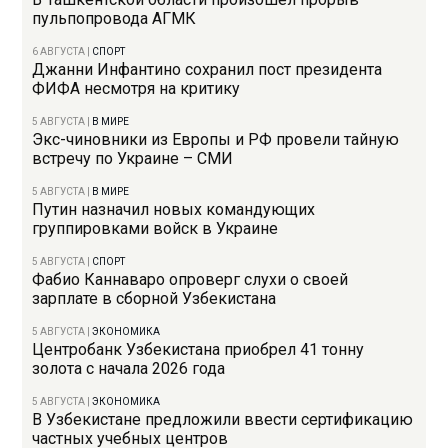
пульпопровода АГМК
6 АВГУСТА
|
СПОРТ
Джанни Инфантино сохранил пост президента
ФИФА несмотря на критику
5 АВГУСТА
|
В МИРЕ
Экс-чиновники из Европы и РФ провели тайную
встречу по Украине – СМИ
5 АВГУСТА
|
В МИРЕ
Путин назначил новых командующих
группировками войск в Украине
5 АВГУСТА
|
СПОРТ
Фабио Каннаваро опроверг слухи о своей
зарплате в сборной Узбекистана
5 АВГУСТА
|
ЭКОНОМИКА
Центробанк Узбекистана приобрел 41 тонну
золота с начала 2026 года
5 АВГУСТА
|
ЭКОНОМИКА
В Узбекистане предложили ввести сертификацию
частных учебных центров