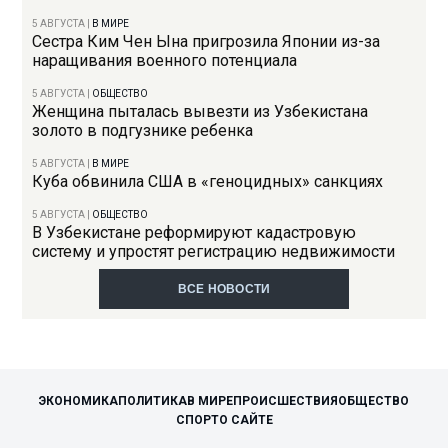
5 АВГУСТА
|
В МИРЕ
Сестра Ким Чен Ына пригрозила Японии из-за
наращивания военного потенциала
5 АВГУСТА
|
ОБЩЕСТВО
Женщина пыталась вывезти из Узбекистана
золото в подгузнике ребенка
5 АВГУСТА
|
В МИРЕ
Куба обвинила США в «геноцидных» санкциях
5 АВГУСТА
|
ОБЩЕСТВО
В Узбекистане реформируют кадастровую
систему и упростят регистрацию недвижимости
ВСЕ НОВОСТИ
ЭКОНОМИКА
ПОЛИТИКА
В МИРЕ
ПРОИСШЕСТВИЯ
ОБЩЕСТВО
СПОРТ
О САЙТЕ