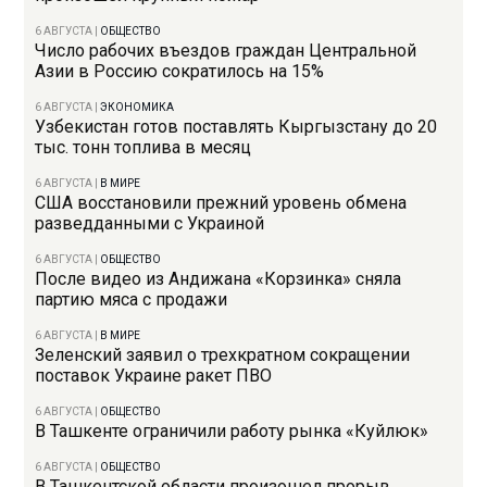
6 АВГУСТА
|
ОБЩЕСТВО
Число рабочих въездов граждан Центральной
Азии в Россию сократилось на 15%
6 АВГУСТА
|
ЭКОНОМИКА
Узбекистан готов поставлять Кыргызстану до 20
тыс. тонн топлива в месяц
6 АВГУСТА
|
В МИРЕ
США восстановили прежний уровень обмена
разведданными с Украиной
6 АВГУСТА
|
ОБЩЕСТВО
После видео из Андижана «Корзинка» сняла
партию мяса с продажи
6 АВГУСТА
|
В МИРЕ
Зеленский заявил о трехкратном сокращении
поставок Украине ракет ПВО
6 АВГУСТА
|
ОБЩЕСТВО
В Ташкенте ограничили работу рынка «Куйлюк»
6 АВГУСТА
|
ОБЩЕСТВО
В Ташкентской области произошел прорыв