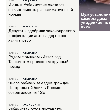
6 АВГУСТА
|
ОБЩЕСТВО
Июль в Узбекистане оказался
значительно жарче климатической
нормы
6 АВГУСТА
|
ПОЛИТИКА
Депутаты одобрили законопроект о
конфискации авто за дорожное
хулиганство
6 АВГУСТА
|
ОБЩЕСТВО
Рядом с рынком «Изза» под
Ташкентом произошел крупный
пожар
6 АВГУСТА
|
ОБЩЕСТВО
Число рабочих въездов граждан
Центральной Азии в Россию
сократилось на 15%
6 АВГУСТА
|
ЭКОНОМИКА
Узбекистан готов поставлять