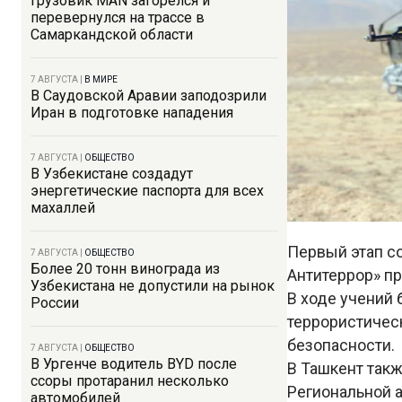
Грузовик MAN загорелся и
перевернулся на трассе в
Самаркандской области
7 АВГУСТА
|
В МИРЕ
В Саудовской Аравии заподозрили
Иран в подготовке нападения
7 АВГУСТА
|
ОБЩЕСТВО
В Узбекистане создадут
энергетические паспорта для всех
махаллей
Первый этап с
7 АВГУСТА
|
ОБЩЕСТВО
Более 20 тонн винограда из
Антитеррор» пр
Узбекистана не допустили на рынок
В ходе учений
России
террористическ
безопасности.
7 АВГУСТА
|
ОБЩЕСТВО
В Ургенче водитель BYD после
В Ташкент так
ссоры протаранил несколько
Региональной 
автомобилей