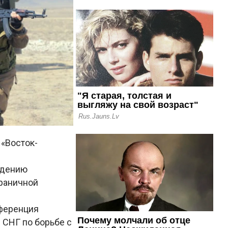
 «Восток-
ждению
граничной
нференция
 СНГ по борьбе с