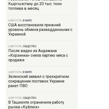
Кыргызстану до 20 тыс. тонн
топлива в месяц
6 АВГУСТА
|
В МИРЕ
США восстановили прежний
уровень обмена разведданными с
Украиной
6 АВГУСТА
|
ОБЩЕСТВО
После видео из Андижана
«Корзинка» сняла партию мяса с
продажи
6 АВГУСТА
|
В МИРЕ
Зеленский заявил о трехкратном
сокращении поставок Украине
ракет ПВО
6 АВГУСТА
|
ОБЩЕСТВО
В Ташкенте ограничили работу
рынка «Куйлюк»