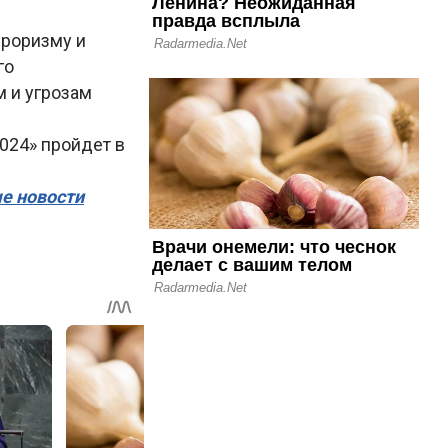
роризму и
го
 и угрозам
024» пройдет в
ые новости