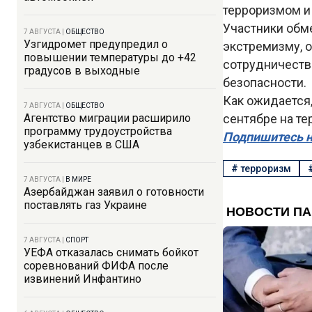
терроризмом и
Участники обм
7 АВГУСТА
|
ОБЩЕСТВО
Узгидромет предупредил о
экстремизму, 
повышении температуры до +42
сотрудничеств
градусов в выходные
безопасности.
Как ожидается,
7 АВГУСТА
|
ОБЩЕСТВО
Агентство миграции расширило
сентябре на те
программу трудоустройства
Подпишитесь н
узбекистанцев в США
#
терроризм
7 АВГУСТА
|
В МИРЕ
Азербайджан заявил о готовности
поставлять газ Украине
7 АВГУСТА
|
СПОРТ
УЕФА отказалась снимать бойкот
соревнований ФИФА после
извинений Инфантино