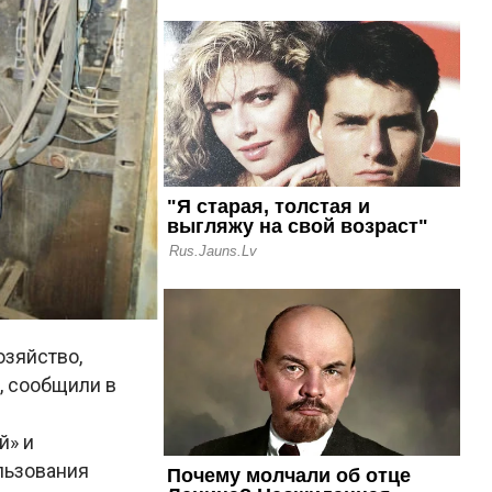
зяйство,
, сообщили в
й» и
льзования