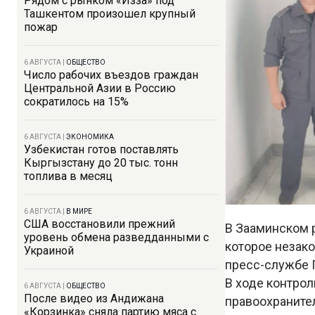
Рядом с рынком «Изза» под
Ташкентом произошел крупный
пожар
6 АВГУСТА
|
ОБЩЕСТВО
Число рабочих въездов граждан
Центральной Азии в Россию
сократилось на 15%
6 АВГУСТА
|
ЭКОНОМИКА
Узбекистан готов поставлять
Кыргызстану до 20 тыс. тонн
топлива в месяц
6 АВГУСТА
|
В МИРЕ
США восстановили прежний
В Зааминском 
уровень обмена разведданными с
которое незако
Украиной
пресс-службе 
В ходе контро
6 АВГУСТА
|
ОБЩЕСТВО
После видео из Андижана
правоохраните
«Корзинка» сняла партию мяса с