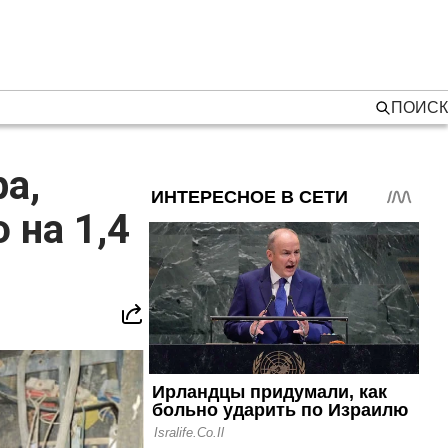
ПОИСК
а,
 на 1,4