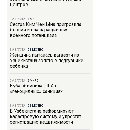
центров
5 АВГУСТА
|
В МИРЕ
Сестра Ким Чен Ына пригрозила
Японии из-за наращивания
военного потенциала
5 АВГУСТА
|
ОБЩЕСТВО
Женщина пыталась вывезти из
Узбекистана золото в подгузнике
ребенка
5 АВГУСТА
|
В МИРЕ
Куба обвинила США в
«геноцидных» санкциях
5 АВГУСТА
|
ОБЩЕСТВО
В Узбекистане реформируют
кадастровую систему и упростят
регистрацию недвижимости