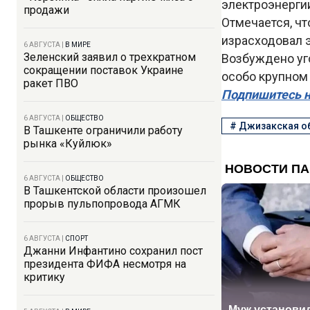
электроэнергии
продажи
Отмечается, чт
израсходовал э
6 АВГУСТА
|
В МИРЕ
Зеленский заявил о трехкратном
Возбуждено уго
сокращении поставок Украине
особо крупном
ракет ПВО
Подпишитесь н
6 АВГУСТА
|
ОБЩЕСТВО
#
Джизакская о
В Ташкенте ограничили работу
рынка «Куйлюк»
6 АВГУСТА
|
ОБЩЕСТВО
В Ташкентской области произошел
прорыв пульпопровода АГМК
6 АВГУСТА
|
СПОРТ
Джанни Инфантино сохранил пост
президента ФИФА несмотря на
критику