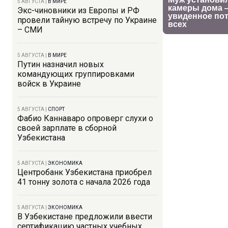
5 АВГУСТА
|
В МИРЕ
Экс-чиновники из Европы и РФ
провели тайную встречу по Украине
– СМИ
5 АВГУСТА
|
В МИРЕ
Путин назначил новых
командующих группировками
войск в Украине
5 АВГУСТА
|
СПОРТ
Фабио Каннаваро опроверг слухи о
своей зарплате в сборной
Узбекистана
5 АВГУСТА
|
ЭКОНОМИКА
Центробанк Узбекистана приобрел
41 тонну золота с начала 2026 года
5 АВГУСТА
|
ЭКОНОМИКА
В Узбекистане предложили ввести
сертификацию частных учебных