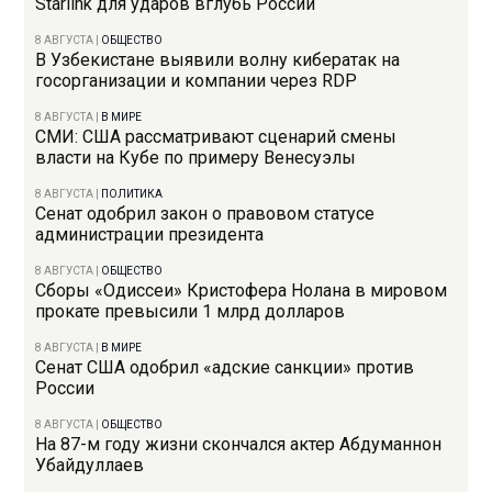
Starlink для ударов вглубь России
8 АВГУСТА
|
ОБЩЕСТВО
В Узбекистане выявили волну кибератак на
госорганизации и компании через RDP
8 АВГУСТА
|
В МИРЕ
СМИ: США рассматривают сценарий смены
власти на Кубе по примеру Венесуэлы
8 АВГУСТА
|
ПОЛИТИКА
Сенат одобрил закон о правовом статусе
администрации президента
8 АВГУСТА
|
ОБЩЕСТВО
Сборы «Одиссеи» Кристофера Нолана в мировом
прокате превысили 1 млрд долларов
8 АВГУСТА
|
В МИРЕ
Сенат США одобрил «адские санкции» против
России
8 АВГУСТА
|
ОБЩЕСТВО
На 87-м году жизни скончался актер Абдуманнон
Убайдуллаев