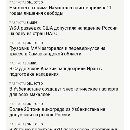
7 АВГУСТА
|
ОБЩЕСТВО
Бывшего хокима Намангана приговорили к 11
годам лишения свободы
7 АВГУСТА
|
В МИРЕ
WSJ: разведка США допустила нападение России
на одну из стран НАТО
7 АВГУСТА
|
ОБЩЕСТВО
Грузовик MAN загорелся и перевернулся на
трассе в Самаркандской области
7 АВГУСТА
|
В МИРЕ
В Саудовской Аравии заподозрили Иран в
подготовке нападения
7 АВГУСТА
|
ОБЩЕСТВО
В Узбекистане создадут энергетические паспорта
для всех махаллей
7 АВГУСТА
|
ОБЩЕСТВО
Более 20 тонн винограда из Узбекистана не
допустили на рынок России
7 АВГУСТА
|
ОБЩЕСТВО
В Ургенче водитель BYD после ссоры протаранил