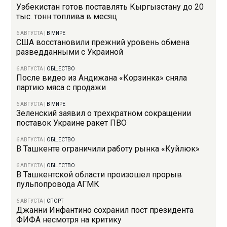
Узбекистан готов поставлять Кыргызстану до 20
тыс. тонн топлива в месяц
6 АВГУСТА
|
В МИРЕ
США восстановили прежний уровень обмена
разведданными с Украиной
6 АВГУСТА
|
ОБЩЕСТВО
После видео из Андижана «Корзинка» сняла
партию мяса с продажи
6 АВГУСТА
|
В МИРЕ
Зеленский заявил о трехкратном сокращении
поставок Украине ракет ПВО
6 АВГУСТА
|
ОБЩЕСТВО
В Ташкенте ограничили работу рынка «Куйлюк»
6 АВГУСТА
|
ОБЩЕСТВО
В Ташкентской области произошел прорыв
пульпопровода АГМК
6 АВГУСТА
|
СПОРТ
Джанни Инфантино сохранил пост президента
ФИФА несмотря на критику