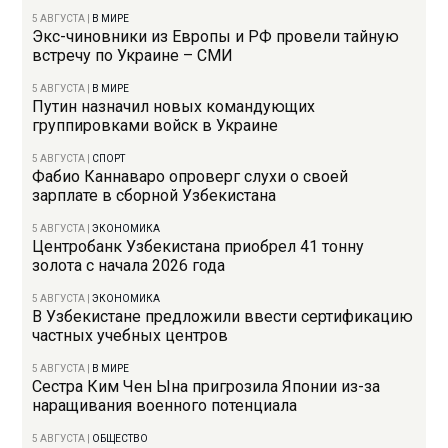
5 АВГУСТА
|
В МИРЕ
Экс-чиновники из Европы и РФ провели тайную
встречу по Украине – СМИ
5 АВГУСТА
|
В МИРЕ
Путин назначил новых командующих
группировками войск в Украине
5 АВГУСТА
|
СПОРТ
Фабио Каннаваро опроверг слухи о своей
зарплате в сборной Узбекистана
5 АВГУСТА
|
ЭКОНОМИКА
Центробанк Узбекистана приобрел 41 тонну
золота с начала 2026 года
5 АВГУСТА
|
ЭКОНОМИКА
В Узбекистане предложили ввести сертификацию
частных учебных центров
5 АВГУСТА
|
В МИРЕ
Сестра Ким Чен Ына пригрозила Японии из-за
наращивания военного потенциала
5 АВГУСТА
|
ОБЩЕСТВО