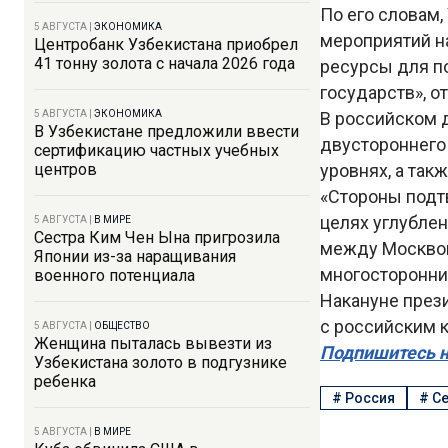
По его словам
5 АВГУСТА
|
ЭКОНОМИКА
мероприятий н
Центробанк Узбекистана приобрел
41 тонну золота с начала 2026 года
ресурсы для п
государств», о
5 АВГУСТА
|
ЭКОНОМИКА
В российском
В Узбекистане предложили ввести
двустороннего
сертификацию частных учебных
центров
уровнях, а та
«Стороны подт
целях углубле
5 АВГУСТА
|
В МИРЕ
Сестра Ким Чен Ына пригрозила
между Москвой
Японии из-за наращивания
многосторонни
военного потенциала
Накануне през
с российским 
5 АВГУСТА
|
ОБЩЕСТВО
Женщина пыталась вывезти из
Подпишитесь н
Узбекистана золото в подгузнике
ребенка
#
Россия
#
Се
5 АВГУСТА
|
В МИРЕ