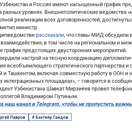
, Узбекистан и Россия имеют насыщенный график пр
а разных уровнях. Внешнеполитические ведомства «
олной реализации всех договоренностей, достигнут
тметил министр.
 дипведомстве
рассказали
, что главы МИД обсудили
 взаимодействия, в том числе на региональном и м
кже график предстоящих двусторонних мероприятий.
вердили настрой на тесную координацию дипломатич
ния всеобъемлющего стратегического партнерства и
 и Ташкентом, включая совместную работу в ООН и 
х интеграционных площадках», – говорится в сообще
идент Узбекистана Шавкат Мирзиёев провел телефо
коллегой Владимиром Путиным.
а наш канал в Telegram, чтобы не пропустить важн
ргей Лавров
#
Бахтиёр Саидов