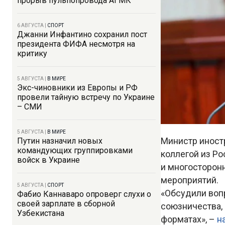
прорыв пульпопровода АГМК
6 АВГУСТА
|
СПОРТ
Джанни Инфантино сохранил пост
президента ФИФА несмотря на
критику
5 АВГУСТА
|
В МИРЕ
Экс-чиновники из Европы и РФ
провели тайную встречу по Украине
– СМИ
5 АВГУСТА
|
В МИРЕ
Министр иност
Путин назначил новых
командующих группировками
коллегой из Р
войск в Украине
и многосторон
мероприятий.
5 АВГУСТА
|
СПОРТ
«Обсудили воп
Фабио Каннаваро опроверг слухи о
своей зарплате в сборной
союзничества,
Узбекистана
форматах», –
н