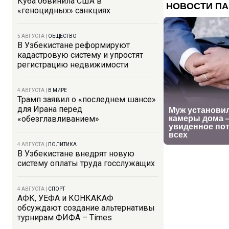
Куба обвинила США в
«геноцидных» санкциях
5 АВГУСТА
|
ОБЩЕСТВО
В Узбекистане реформируют
кадастровую систему и упростят
регистрацию недвижимости
4 АВГУСТА
|
В МИРЕ
Трамп заявил о «последнем шансе»
для Ирана перед
«обезглавливанием»
4 АВГУСТА
|
ПОЛИТИКА
В Узбекистане внедрят новую
систему оплаты труда госслужащих
4 АВГУСТА
|
СПОРТ
АФК, УЕФА и КОНКАКАФ
обсуждают создание альтернативы
турнирам ФИФА – Times