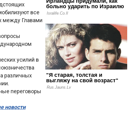
едстоящих
мобилизуют все
ых между Главами
 вопросы
еждународном
еских усилий в
 союзничества
на различных
нии.
нные переговоры
ые новости