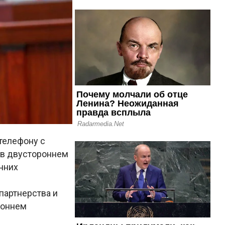
телефону с
 в двустороннем
нних
партнерства и
роннем