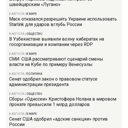
швейцарским «Лугано»
8 АВГУСТА
|
В МИРЕ
Маск отказался разрешить Украине использовать
Starlink для ударов вглубь России
8 АВГУСТА
|
ОБЩЕСТВО
В Узбекистане выявили волну кибератак на
госорганизации и компании через RDP
8 АВГУСТА
|
В МИРЕ
СМИ: США рассматривают сценарий смены
власти на Кубе по примеру Венесуэлы
8 АВГУСТА
|
ПОЛИТИКА
Сенат одобрил закон о правовом статусе
администрации президента
8 АВГУСТА
|
ОБЩЕСТВО
Сборы «Одиссеи» Кристофера Нолана в мировом
прокате превысили 1 млрд долларов
8 АВГУСТА
|
В МИРЕ
Сенат США одобрил «адские санкции» против
России