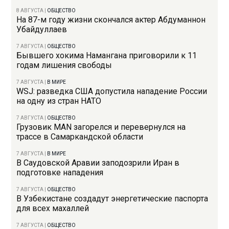
8 АВГУСТА
|
ОБЩЕСТВО
На 87-м году жизни скончался актер Абдуманнон
Убайдуллаев
7 АВГУСТА
|
ОБЩЕСТВО
Бывшего хокима Намангана приговорили к 11
годам лишения свободы
7 АВГУСТА
|
В МИРЕ
WSJ: разведка США допустила нападение России
на одну из стран НАТО
7 АВГУСТА
|
ОБЩЕСТВО
Грузовик MAN загорелся и перевернулся на
трассе в Самаркандской области
7 АВГУСТА
|
В МИРЕ
В Саудовской Аравии заподозрили Иран в
подготовке нападения
7 АВГУСТА
|
ОБЩЕСТВО
В Узбекистане создадут энергетические паспорта
для всех махаллей
7 АВГУСТА
|
ОБЩЕСТВО