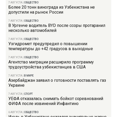
7 АВГУСТА
|
ОБЩЕСТВО
Более 20 тонн винограда из Узбекистана не
допустили на рынок России
7 АВГУСТА
|
ОБЩЕСТВО
В Ургенче водитель BYD после ссоры протаранил
несколько автомобилей
7 АВГУСТА
|
ОБЩЕСТВО
Узгидромет предупредил о повышении
температуры до +42 градусов в выходные
7 АВГУСТА
|
ОБЩЕСТВО
Агентство миграции расширило программу
трудоустройства узбекистанцев в США
7 АВГУСТА
|
В МИРЕ
Азербайджан заявил о готовности поставлять газ
Украине
7 АВГУСТА
|
СПОРТ
УЕФА отказалась снимать бойкот соревнований
ФИФА после извинений Инфантино
6 АВГУСТА
|
ОБЩЕСТВО
Июль в Узбекистане оказался значительно жарче