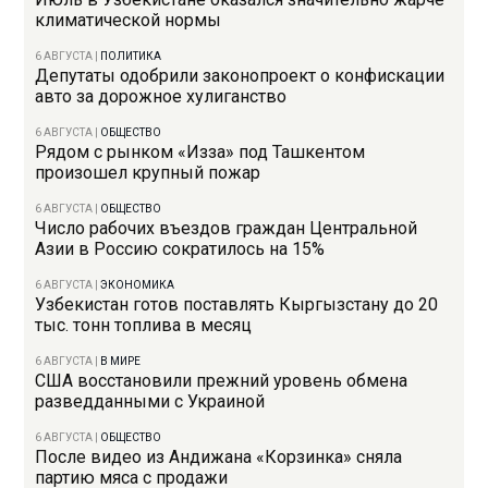
климатической нормы
6 АВГУСТА
|
ПОЛИТИКА
Депутаты одобрили законопроект о конфискации
авто за дорожное хулиганство
6 АВГУСТА
|
ОБЩЕСТВО
Рядом с рынком «Изза» под Ташкентом
произошел крупный пожар
6 АВГУСТА
|
ОБЩЕСТВО
Число рабочих въездов граждан Центральной
Азии в Россию сократилось на 15%
6 АВГУСТА
|
ЭКОНОМИКА
Узбекистан готов поставлять Кыргызстану до 20
тыс. тонн топлива в месяц
6 АВГУСТА
|
В МИРЕ
США восстановили прежний уровень обмена
разведданными с Украиной
6 АВГУСТА
|
ОБЩЕСТВО
После видео из Андижана «Корзинка» сняла
партию мяса с продажи