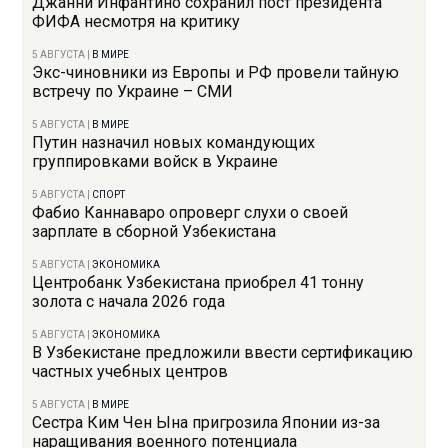
Джанни Инфантино сохранил пост президента
ФИФА несмотря на критику
5 АВГУСТА
|
В МИРЕ
Экс-чиновники из Европы и РФ провели тайную
встречу по Украине – СМИ
5 АВГУСТА
|
В МИРЕ
Путин назначил новых командующих
группировками войск в Украине
5 АВГУСТА
|
СПОРТ
Фабио Каннаваро опроверг слухи о своей
зарплате в сборной Узбекистана
5 АВГУСТА
|
ЭКОНОМИКА
Центробанк Узбекистана приобрел 41 тонну
золота с начала 2026 года
5 АВГУСТА
|
ЭКОНОМИКА
В Узбекистане предложили ввести сертификацию
частных учебных центров
5 АВГУСТА
|
В МИРЕ
Сестра Ким Чен Ына пригрозила Японии из-за
наращивания военного потенциала