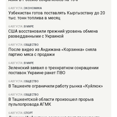
6 АВГУСТА
|
ЭКОНОМИКА
Узбекистан готов поставлять Кыргызстану до 20
тыс. тонн топлива в месяц
6 АВГУСТА
|
В МИРЕ
США восстановили прежний уровень обмена
разведданными с Украиной
6 АВГУСТА
|
ОБЩЕСТВО
После видео из Андижана «Корзинка» сняла
партию мяса с продажи
6 АВГУСТА
|
В МИРЕ
Зеленский заявил о трехкратном сокращении
поставок Украине ракет ПВО
6 АВГУСТА
|
ОБЩЕСТВО
В Ташкенте ограничили работу рынка «Куйлюк»
6 АВГУСТА
|
ОБЩЕСТВО
В Ташкентской области произошел прорыв
пульпопровода АГМК
6 АВГУСТА
|
СПОРТ