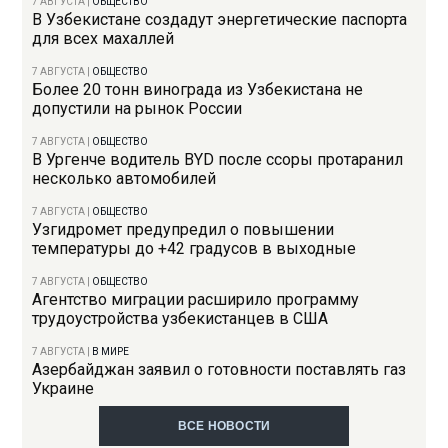
7 АВГУСТА
|
ОБЩЕСТВО
В Узбекистане создадут энергетические паспорта
для всех махаллей
7 АВГУСТА
|
ОБЩЕСТВО
Более 20 тонн винограда из Узбекистана не
допустили на рынок России
7 АВГУСТА
|
ОБЩЕСТВО
В Ургенче водитель BYD после ссоры протаранил
несколько автомобилей
7 АВГУСТА
|
ОБЩЕСТВО
Узгидромет предупредил о повышении
температуры до +42 градусов в выходные
7 АВГУСТА
|
ОБЩЕСТВО
Агентство миграции расширило программу
трудоустройства узбекистанцев в США
7 АВГУСТА
|
В МИРЕ
Азербайджан заявил о готовности поставлять газ
Украине
ВСЕ НОВОСТИ