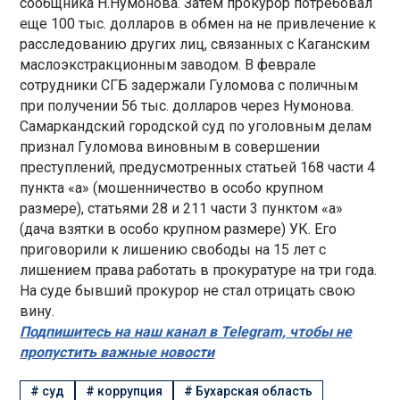
сообщника Н.Нумонова. Затем прокурор потребовал
еще 100 тыс. долларов в обмен на не привлечение к
расследованию других лиц, связанных с Каганским
маслоэкстракционным заводом. В феврале
сотрудники СГБ задержали Гуломова с поличным
при получении 56 тыс. долларов через Нумонова.
Самаркандский городской суд по уголовным делам
признал Гуломова виновным в совершении
преступлений, предусмотренных статьей 168 части 4
пункта «а» (мошенничество в особо крупном
размере), статьями 28 и 211 части 3 пунктом «а»
(дача взятки в особо крупном размере) УК. Его
приговорили к лишению свободы на 15 лет с
лишением права работать в прокуратуре на три года.
На суде бывший прокурор не стал отрицать свою
вину.
Подпишитесь на наш канал в Telegram, чтобы не
пропустить важные новости
#
суд
#
коррупция
#
Бухарская область