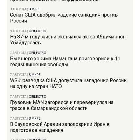
8 АВГУСТА
|
В МИРЕ
Сенат США одобрил «адские санкции» против
России
8 АВГУСТА
|
ОБЩЕСТВО
На 87-м году жизни скончался актер Абдуманнон
Убайдуллаев
7 АВГУСТА
|
ОБЩЕСТВО
Бывшего хокима Намангана приговорили к 11
годам лишения свободы
7 АВГУСТА
|
В МИРЕ
WSJ: разведка США допустила нападение России
на одну из стран НАТО
7 АВГУСТА
|
ОБЩЕСТВО
Грузовик MAN загорелся и перевернулся на
трассе в Самаркандской области
7 АВГУСТА
|
В МИРЕ
В Саудовской Аравии заподозрили Иран в
подготовке нападения