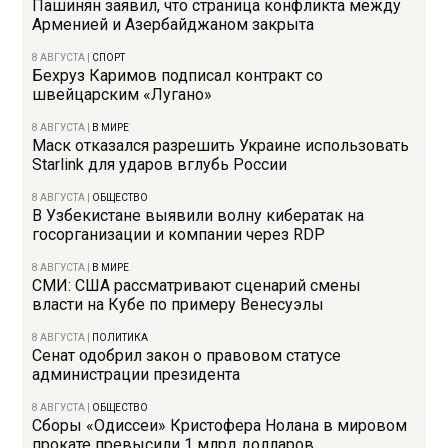
Пашинян заявил, что страница конфликта между
Арменией и Азербайджаном закрыта
8 АВГУСТА
|
СПОРТ
Бехруз Каримов подписал контракт со
швейцарским «Лугано»
8 АВГУСТА
|
В МИРЕ
Маск отказался разрешить Украине использовать
Starlink для ударов вглубь России
8 АВГУСТА
|
ОБЩЕСТВО
В Узбекистане выявили волну кибератак на
госорганизации и компании через RDP
8 АВГУСТА
|
В МИРЕ
СМИ: США рассматривают сценарий смены
власти на Кубе по примеру Венесуэлы
8 АВГУСТА
|
ПОЛИТИКА
Сенат одобрил закон о правовом статусе
администрации президента
8 АВГУСТА
|
ОБЩЕСТВО
Сборы «Одиссеи» Кристофера Нолана в мировом
прокате превысили 1 млрд долларов