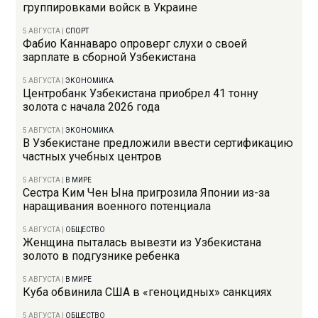
группировками войск в Украине
5 АВГУСТА
|
СПОРТ
Фабио Каннаваро опроверг слухи о своей
зарплате в сборной Узбекистана
5 АВГУСТА
|
ЭКОНОМИКА
Центробанк Узбекистана приобрел 41 тонну
золота с начала 2026 года
5 АВГУСТА
|
ЭКОНОМИКА
В Узбекистане предложили ввести сертификацию
частных учебных центров
5 АВГУСТА
|
В МИРЕ
Сестра Ким Чен Ына пригрозила Японии из-за
наращивания военного потенциала
5 АВГУСТА
|
ОБЩЕСТВО
Женщина пыталась вывезти из Узбекистана
золото в подгузнике ребенка
5 АВГУСТА
|
В МИРЕ
Куба обвинила США в «геноцидных» санкциях
5 АВГУСТА
|
ОБЩЕСТВО