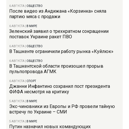
6 АВГУСТА
|
ОБЩЕСТВО
После видео из Андижана «Корзинка» сняла
партию мяса с продажи
6 АВГУСТА
|
В МИРЕ
Зеленский заявил о трехкратном сокращении
поставок Украине ракет ПВО
6 АВГУСТА
|
ОБЩЕСТВО
В Ташкенте ограничили работу рынка «Куйлюк»
6 АВГУСТА
|
ОБЩЕСТВО
В Ташкентской области произошел прорыв
пульпопровода АГМК
6 АВГУСТА
|
СПОРТ
Джанни Инфантино сохранил пост президента
ФИФА несмотря на критику
5 АВГУСТА
|
В МИРЕ
Экс-чиновники из Европы и РФ провели тайную
встречу по Украине – СМИ
5 АВГУСТА
|
В МИРЕ
Путин назначил новых командующих