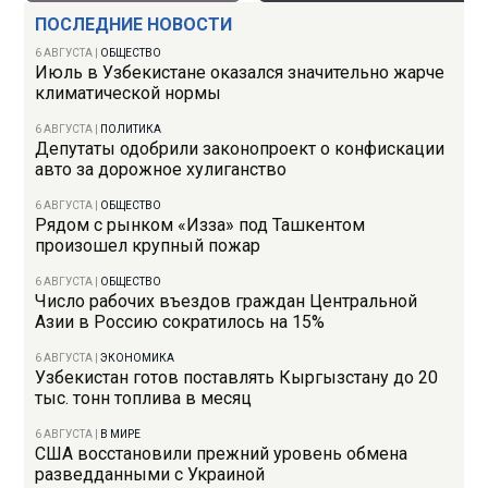
ПОСЛЕДНИЕ НОВОСТИ
6 АВГУСТА
|
ОБЩЕСТВО
Июль в Узбекистане оказался значительно жарче
климатической нормы
6 АВГУСТА
|
ПОЛИТИКА
Депутаты одобрили законопроект о конфискации
авто за дорожное хулиганство
6 АВГУСТА
|
ОБЩЕСТВО
Рядом с рынком «Изза» под Ташкентом
произошел крупный пожар
6 АВГУСТА
|
ОБЩЕСТВО
Число рабочих въездов граждан Центральной
Азии в Россию сократилось на 15%
6 АВГУСТА
|
ЭКОНОМИКА
Узбекистан готов поставлять Кыргызстану до 20
тыс. тонн топлива в месяц
6 АВГУСТА
|
В МИРЕ
США восстановили прежний уровень обмена
разведданными с Украиной