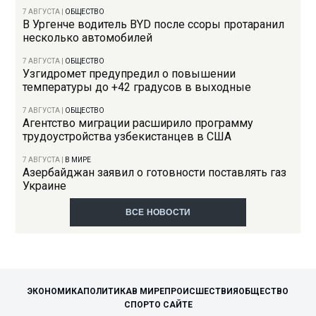
7 АВГУСТА
|
ОБЩЕСТВО
В Ургенче водитель BYD после ссоры протаранил
несколько автомобилей
7 АВГУСТА
|
ОБЩЕСТВО
Узгидромет предупредил о повышении
температуры до +42 градусов в выходные
7 АВГУСТА
|
ОБЩЕСТВО
Агентство миграции расширило программу
трудоустройства узбекистанцев в США
7 АВГУСТА
|
В МИРЕ
Азербайджан заявил о готовности поставлять газ
Украине
ВСЕ НОВОСТИ
ЭКОНОМИКА
ПОЛИТИКА
В МИРЕ
ПРОИСШЕСТВИЯ
ОБЩЕСТВО
СПОРТ
О САЙТЕ