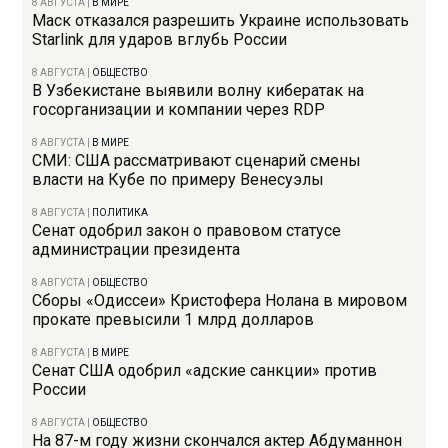
8 АВГУСТА
|
В МИРЕ
Маск отказался разрешить Украине использовать
Starlink для ударов вглубь России
8 АВГУСТА
|
ОБЩЕСТВО
В Узбекистане выявили волну кибератак на
госорганизации и компании через RDP
8 АВГУСТА
|
В МИРЕ
СМИ: США рассматривают сценарий смены
власти на Кубе по примеру Венесуэлы
8 АВГУСТА
|
ПОЛИТИКА
Сенат одобрил закон о правовом статусе
администрации президента
8 АВГУСТА
|
ОБЩЕСТВО
Сборы «Одиссеи» Кристофера Нолана в мировом
прокате превысили 1 млрд долларов
8 АВГУСТА
|
В МИРЕ
Сенат США одобрил «адские санкции» против
России
8 АВГУСТА
|
ОБЩЕСТВО
На 87-м году жизни скончался актер Абдуманнон