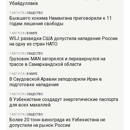
Убайдуллаев
7 АВГУСТА
|
ОБЩЕСТВО
Бывшего хокима Намангана приговорили к 11
годам лишения свободы
7 АВГУСТА
|
В МИРЕ
WSJ: разведка США допустила нападение России
на одну из стран НАТО
7 АВГУСТА
|
ОБЩЕСТВО
Грузовик MAN загорелся и перевернулся на
трассе в Самаркандской области
7 АВГУСТА
|
В МИРЕ
В Саудовской Аравии заподозрили Иран в
подготовке нападения
7 АВГУСТА
|
ОБЩЕСТВО
В Узбекистане создадут энергетические паспорта
для всех махаллей
7 АВГУСТА
|
ОБЩЕСТВО
Более 20 тонн винограда из Узбекистана не
допустили на рынок России